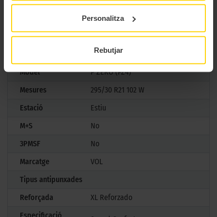
pneumàtic definitiu per a cotxes esportius d’alta gamma.
Personalitza
CARACTERÍSTIQUES TÈCNIQUES
Rebutjar
Marca
Pirelli
Model
P ZERO (PZ4)
Mesures
295/30 R21 102 W
Estació
Estiu
M+S
No
3PMSF
No
Marcatge
VOL
Tipus antipunxades
Reforçada
XL Reforzado
Especificació