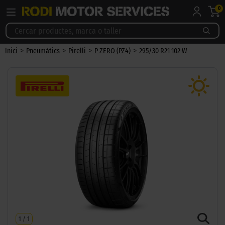
0
>
>
>
>
Inici
Pneumàtics
Pirelli
P ZERO (PZ4)
295/30 R21 102 W
1
/
1