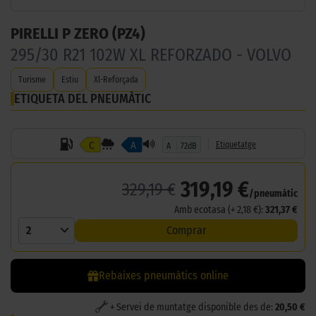
PIRELLI P ZERO (PZ4)
295/30 R21 102W XL REFORZADO - VOLVO
Turisme
Estiu
Xl-Reforçada
ETIQUETA DEL PNEUMÀTIC
C
A
Etiquetatge
A
72dB
319,19 €
329,19 €
/pneumàtic
Amb ecotasa (+ 2,18 €):
321,37 €
2
Comprar
Rebaixes pneumàtics online
+ Servei de muntatge disponible des de:
20,50 €