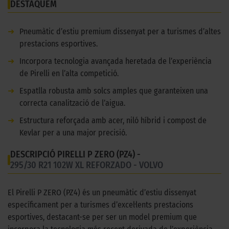
DESTAQUEM
➜
Pneumàtic d’estiu premium dissenyat per a turismes d’altes
prestacions esportives.
➜
Incorpora tecnologia avançada heretada de l’experiència
de Pirelli en l’alta competició.
➜
Espatlla robusta amb solcs amples que garanteixen una
correcta canalització de l’aigua.
➜
Estructura reforçada amb acer, niló híbrid i compost de
Kevlar per a una major precisió.
DESCRIPCIÓ PIRELLI P ZERO (PZ4) -
295/30 R21 102W XL REFORZADO - VOLVO
El Pirelli P ZERO (PZ4) és un pneumàtic d’estiu dissenyat
específicament per a turismes d’excel·lents prestacions
esportives, destacant-se per ser un model premium que