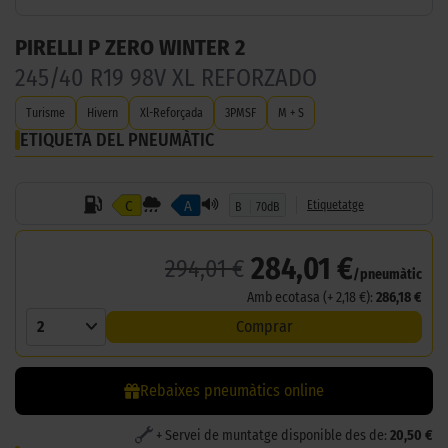
PIRELLI P ZERO WINTER 2
245/40 R19 98V XL REFORZADO
Turisme
Hivern
Xl-Reforçada
3PMSF
M + S
ETIQUETA DEL PNEUMÀTIC
C
A
Etiquetatge
B
70dB
284,01 €
294,01 €
/pneumàtic
Amb ecotasa (+ 2,18 €):
286,18 €
2
Comprar
Rebaixes pneumàtics online
+ Servei de muntatge disponible des de:
20,50 €