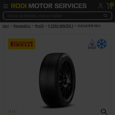
0
>
>
>
>
Inici
Pneumàtics
Pirelli
P ZERO WINTER 2
245/40 R19 98 V
1
/
1