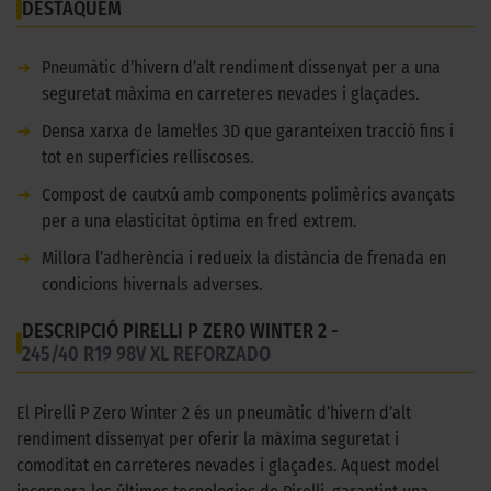
DESTAQUEM
➜
Pneumàtic d’hivern d’alt rendiment dissenyat per a una
seguretat màxima en carreteres nevades i glaçades.
➜
Densa xarxa de lamel·les 3D que garanteixen tracció fins i
tot en superfícies relliscoses.
➜
Compost de cautxú amb components polimèrics avançats
per a una elasticitat òptima en fred extrem.
➜
Millora l’adherència i redueix la distància de frenada en
condicions hivernals adverses.
DESCRIPCIÓ PIRELLI P ZERO WINTER 2 -
245/40 R19 98V XL REFORZADO
El Pirelli P Zero Winter 2 és un pneumàtic d’hivern d’alt
rendiment dissenyat per oferir la màxima seguretat i
comoditat en carreteres nevades i glaçades. Aquest model