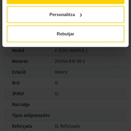
tecnologia d’avantguarda en cada trajecte, establint un nou
estàndard en pneumàtics d’hivern premium.
Personalitza
CARACTERÍSTIQUES TÈCNIQUES
Rebutjar
Marca
Pirelli
Model
P ZERO WINTER 2
Mesures
245/40 R19 98 V
Estació
Hivern
M+S
Si
3PMSF
Si
Marcatge
Tipus antipunxades
Reforçada
XL Reforzado