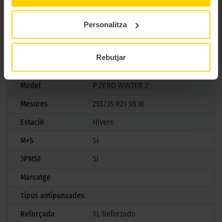
tecnologia d’avantguarda en cada trajecte, establint un nou
estàndard en pneumàtics d’hivern premium.
Personalitza
CARACTERÍSTIQUES TÈCNIQUES
Rebutjar
Marca
Pirelli
Model
P ZERO WINTER 2
Mesures
255/35 R21 98 W
Estació
Hivern
M+S
Si
3PMSF
Si
Marcatge
Tipus antipunxades
Reforçada
XL Reforzado