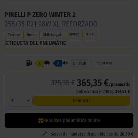
PIRELLI P ZERO WINTER 2
255/35 R21 98W XL REFORZADO
Turisme
Hivern
Xl-Reforçada
3PMSF
M + S
ETIQUETA DEL PNEUMÀTIC
C
A
Etiquetatge
A
70dB
365,35 €
375,35 €
/pneumàtic
Amb ecotasa (+ 2,18 €):
367,53 €
2
Comprar
Rebaixes pneumàtics online
+ Servei de muntatge disponible des de:
20,50 €