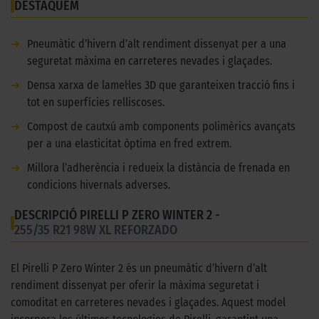
DESTAQUEM
➜
Pneumàtic d’hivern d’alt rendiment dissenyat per a una
seguretat màxima en carreteres nevades i glaçades.
➜
Densa xarxa de lamel·les 3D que garanteixen tracció fins i
tot en superfícies relliscoses.
➜
Compost de cautxú amb components polimèrics avançats
per a una elasticitat òptima en fred extrem.
➜
Millora l’adherència i redueix la distància de frenada en
condicions hivernals adverses.
DESCRIPCIÓ PIRELLI P ZERO WINTER 2 -
255/35 R21 98W XL REFORZADO
El Pirelli P Zero Winter 2 és un pneumàtic d’hivern d’alt
rendiment dissenyat per oferir la màxima seguretat i
comoditat en carreteres nevades i glaçades. Aquest model