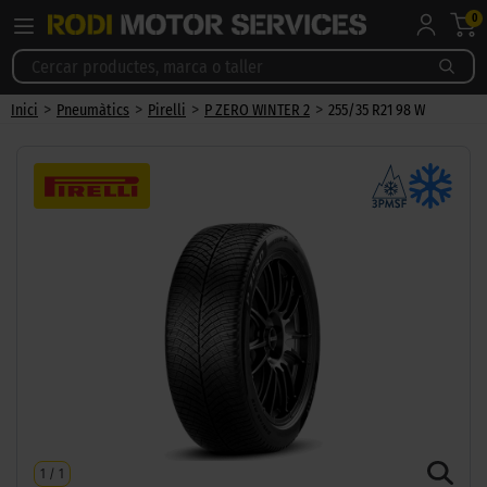
0
>
>
>
>
Inici
Pneumàtics
Pirelli
P ZERO WINTER 2
255/35 R21 98 W
1
/
1