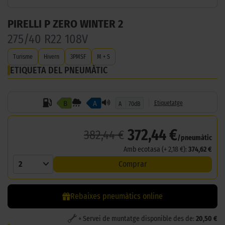
PIRELLI P ZERO WINTER 2
275/40 R22 108V
Turisme
Hivern
3PMSF
M + S
ETIQUETA DEL PNEUMÀTIC
B
A
Etiquetatge
A
70dB
372,44 €
382,44 €
/pneumàtic
Amb ecotasa (+ 2,18 €):
374,62 €
2
Comprar
Rebaixes pneumàtics online
+ Servei de muntatge disponible des de:
20,50 €