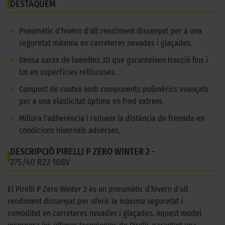
DESTAQUEM
➜
Pneumàtic d’hivern d’alt rendiment dissenyat per a una
seguretat màxima en carreteres nevades i glaçades.
➜
Densa xarxa de lamel·les 3D que garanteixen tracció fins i
tot en superfícies relliscoses.
➜
Compost de cautxú amb components polimèrics avançats
per a una elasticitat òptima en fred extrem.
➜
Millora l’adherència i redueix la distància de frenada en
condicions hivernals adverses.
DESCRIPCIÓ PIRELLI P ZERO WINTER 2 -
275/40 R22 108V
El Pirelli P Zero Winter 2 és un pneumàtic d’hivern d’alt
rendiment dissenyat per oferir la màxima seguretat i
comoditat en carreteres nevades i glaçades. Aquest model