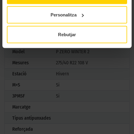
tecnologia d’avantguarda en cada trajecte, establint un nou
estàndard en pneumàtics d’hivern premium.
Personalitza
CARACTERÍSTIQUES TÈCNIQUES
Rebutjar
Marca
Pirelli
Model
P ZERO WINTER 2
Mesures
275/40 R22 108 V
Estació
Hivern
M+S
Si
3PMSF
Si
Marcatge
Tipus antipunxades
Reforçada