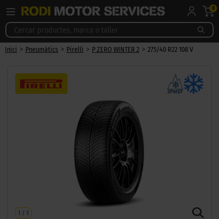
0
>
>
>
>
Inici
Pneumàtics
Pirelli
P ZERO WINTER 2
275/40 R22 108 V
1
/
1