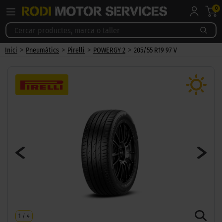
0
>
>
>
>
Inici
Pneumàtics
Pirelli
POWERGY 2
205/55 R19 97 V
1
/
4