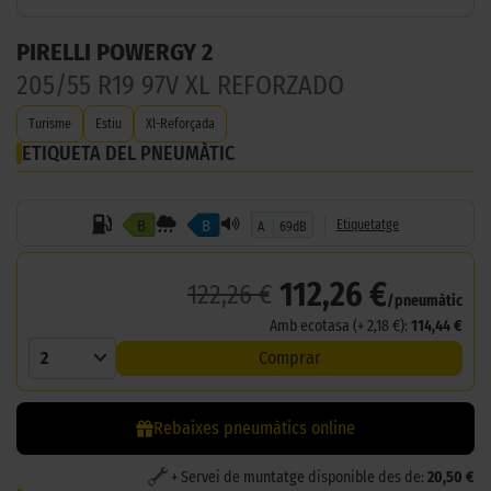
PIRELLI POWERGY 2
205/55 R19 97V XL REFORZADO
Turisme
Estiu
Xl-Reforçada
ETIQUETA DEL PNEUMÀTIC
B
B
Etiquetatge
A
69dB
112,26 €
122,26 €
/pneumàtic
Amb ecotasa (+ 2,18 €):
114,44 €
2
Comprar
Rebaixes pneumàtics online
+ Servei de muntatge disponible des de:
20,50 €