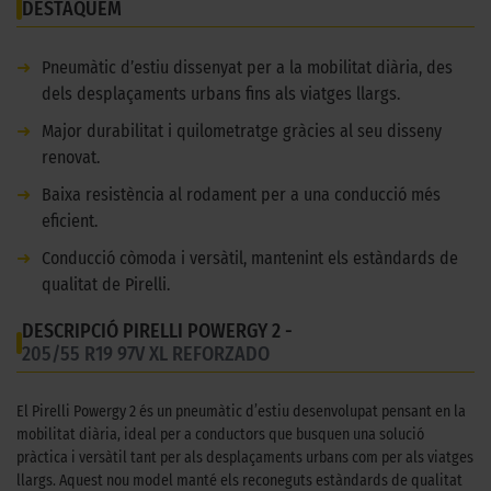
DESTAQUEM
➜
Pneumàtic d’estiu dissenyat per a la mobilitat diària, des
dels desplaçaments urbans fins als viatges llargs.
➜
Major durabilitat i quilometratge gràcies al seu disseny
renovat.
➜
Baixa resistència al rodament per a una conducció més
eficient.
➜
Conducció còmoda i versàtil, mantenint els estàndards de
qualitat de Pirelli.
DESCRIPCIÓ PIRELLI POWERGY 2 -
205/55 R19 97V XL REFORZADO
El Pirelli Powergy 2 és un pneumàtic d’estiu desenvolupat pensant en la
mobilitat diària, ideal per a conductors que busquen una solució
pràctica i versàtil tant per als desplaçaments urbans com per als viatges
llargs. Aquest nou model manté els reconeguts estàndards de qualitat