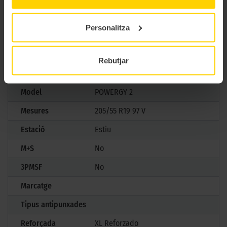
segura, còmoda i eficient, consolidant-se com una elecció ideal per a
conductors exigents que busquen qualitat i tranquil·litat en cada viatge,
de la mà dels experts de Pirelli.
Personalitza
CARACTERÍSTIQUES TÈCNIQUES
Rebutjar
Marca
Pirelli
Model
POWERGY 2
Mesures
205/55 R19 97 V
Estació
Estiu
M+S
No
3PMSF
No
Marcatge
Tipus antipunxades
Reforçada
XL Reforzado