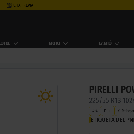
CITA PRÈVIA
COTXE
MOTO
CAMIÓ
PIRELLI P
225/55 R18 10
4x4
Estiu
Xl-Reforça
ETIQUETA DEL P