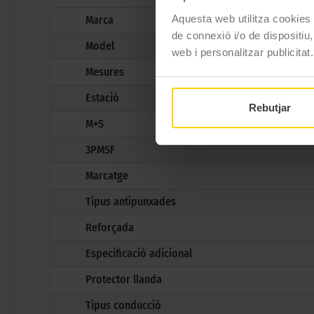
Aquesta web utilitza cookies t
Marca
de connexió i/o de dispositiu,
Model
web i personalitzar publicitat.
Mesures
Estació
Rebutjar
M+S
3PMSF
Marcatge
Tipus antipunxades
Reforçada
Especificació adicional
Protector llanda
Tipus conducció