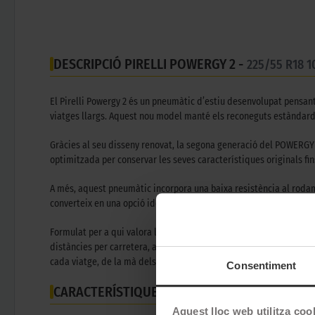
DESCRIPCIÓ PIRELLI POWERGY 2 -
225/55 R18 
El Pirelli Powergy 2 és un pneumàtic d’estiu desenvolupat pensant
viatges llargs. Aquest nou model manté els reconeguts estàndards
Gràcies al seu disseny renovat, la segona generació del POWERGY 
optimitzada per conservar les seves característiques originals f
A més, aquest pneumàtic incorpora una baixa resistència al rodamen
converteix en una opció ideal tant per a vehicles convencionals 
Formulat per a qui valora la comoditat sense renunciar a l’eficiènc
distàncies per carretera, aquest model ofereix una experiència de
cada viatge, de la mà dels experts de Pirelli.
Consentiment
CARACTERÍSTIQUES TÈCNIQUES
Aquest lloc web utilitza coo