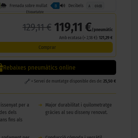
Frenada sobre mullat
Decibels
B
A
69dB
Etiquetatge
119,11 €
129,11 €
/pneumàtic
Amb ecotasa (+ 2,18 €):
121,29 €
Comprar
Rebaixes pneumàtics online
+ Servei de muntatge disponible des de:
25,50 €
dissenyat per a
➜
Major durabilitat i quilometratge
 des dels
gràcies al seu disseny renovat.
ns fins als
al rodament per
➜
Conducció còmoda i versàtil,