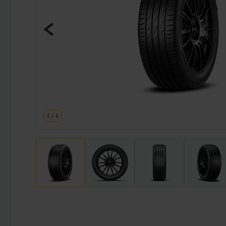
1
/
4