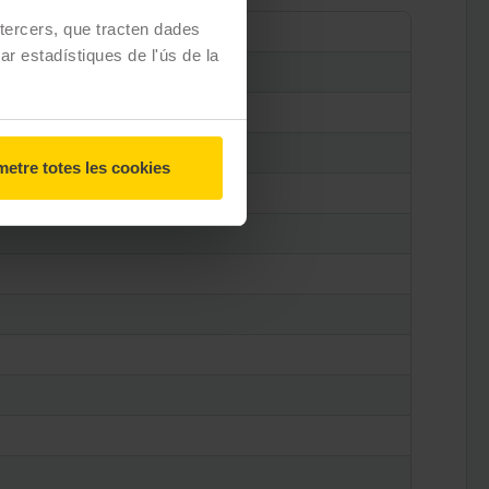
e tercers, que tracten dades
zar estadístiques de l'ús de la
etre totes les cookies