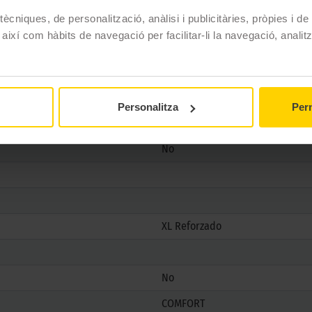
ècniques, de personalització, anàlisi i publicitàries, pròpies i d
Pirelli
 així com hàbits de navegació per facilitar-li la navegació, analit
POWERGY 2
225/55 R18 102 Y
Estiu
Personalitza
Perm
No
No
XL Reforzado
No
COMFORT