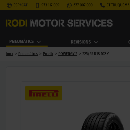
ESP
/
CAT
973 117 009
677 007 000
ET TRUQUEM?
PNEUMÀTICS
REVISIONS
>
>
>
>
Inici
Pneumàtics
Pirelli
POWERGY 2
225/55 R18 102 Y