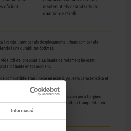
 eficient.
mantenint els estàndards de
qualitat de Pirelli.
ca i versàtil tant per als desplaçaments urbans com per als
ència i una durabilitat òptimes.
a vida útil del pneumàtic. La banda de rodament ha estat
nstant i fiable en tot moment.
 de combustible, traduint-se en estalvi. Aquesta característica el
trics.
ant per al dia a dia i els trajectes urbans com per a llargues
 a conductors exigents que busquen qualitat i tranquil·litat en
Informació