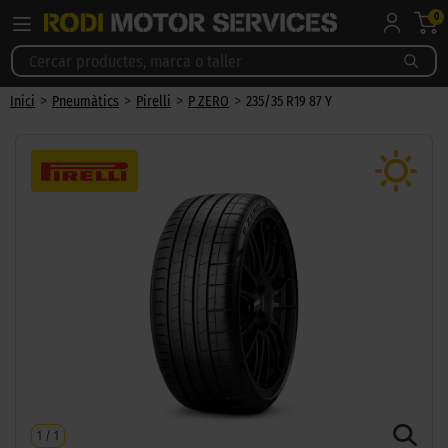
0
>
>
>
>
Inici
Pneumàtics
Pirelli
P ZERO
235/35 R19 87 Y
1
/
1