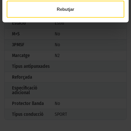
Model
P ZERO
Rebutjar
Mesures
235/35 R19 87 Y
Estació
Estiu
M+S
No
3PMSF
No
Marcatge
N2
Tipus antipunxades
Reforçada
Especificació
adicional
Protector llanda
No
Tipus conducció
SPORT