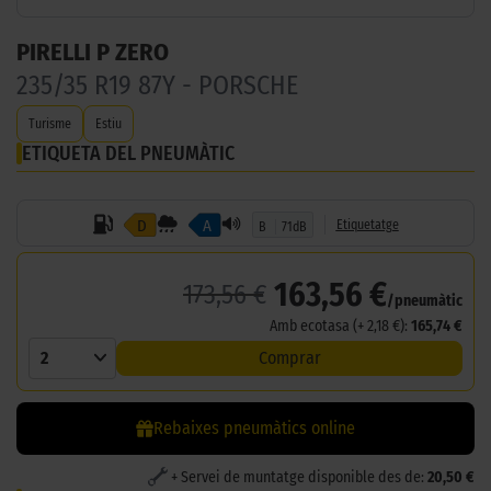
PIRELLI P ZERO
235/35 R19 87Y - PORSCHE
Turisme
Estiu
ETIQUETA DEL PNEUMÀTIC
D
A
Etiquetatge
B
71dB
163,56 €
173,56 €
/pneumàtic
Amb ecotasa (+ 2,18 €):
165,74 €
2
Comprar
Rebaixes pneumàtics online
+ Servei de muntatge disponible des de:
20,50 €