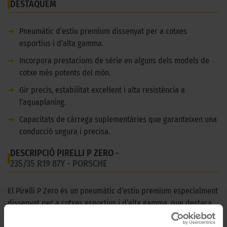
DESTAQUEM
➜
Pneumàtic d’estiu premium dissenyat per a cotxes
esportius i d’alta gamma.
➜
Incorpora prestacions de sèrie en alguns dels models de
cotxe més potents del món.
➜
Gir precís, estabilitat excel·lent i alta resistència a
l’aquaplaning.
➜
Capacitats de càrrega suplementàries que garanteixen una
conducció segura i precisa.
DESCRIPCIÓ PIRELLI P ZERO -
235/35 R19 87Y - PORSCHE
El Pirelli P Zero és un pneumàtic d’estiu premium especialment
dissenyat per a cotxes esportius i d’alta gamma, que destaca
per oferir un rendiment excepcional en condicions de