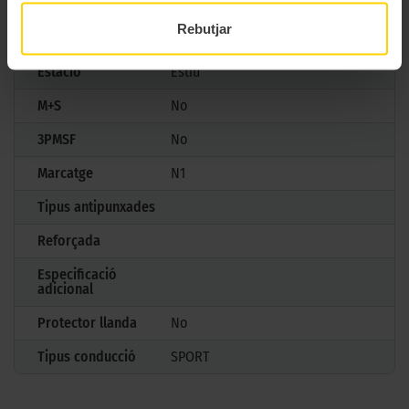
Model
P ZERO
Rebutjar
Mesures
245/50 R18 100 Y
Estació
Estiu
M+S
No
3PMSF
No
Marcatge
N1
Tipus antipunxades
Reforçada
Especificació
adicional
Protector llanda
No
Tipus conducció
SPORT