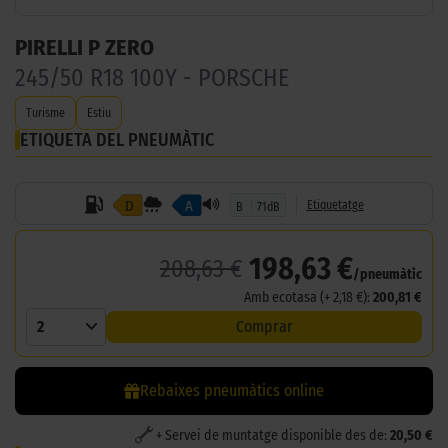
PIRELLI P ZERO
245/50 R18 100Y - PORSCHE
Turisme
Estiu
ETIQUETA DEL PNEUMÀTIC
D
A
Etiquetatge
B
71dB
198,63 €
208,63 €
/pneumàtic
Amb ecotasa (+ 2,18 €):
200,81 €
2
Comprar
Rebaixes pneumàtics online
+ Servei de muntatge disponible des de:
20,50 €