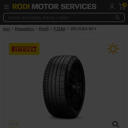
0
>
>
>
>
Inici
Pneumàtics
Pirelli
P ZERO
295/35 R21 107 Y
1
/
1