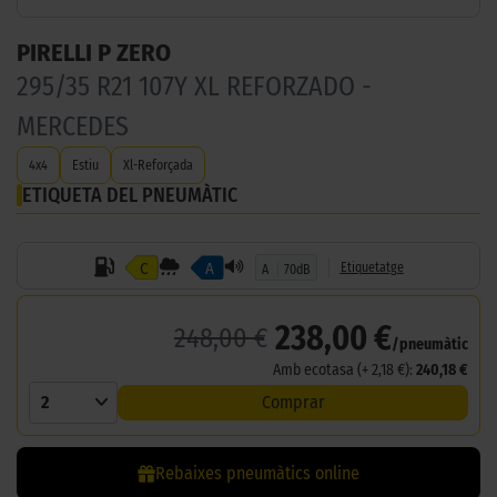
PIRELLI P ZERO
295/35 R21 107Y XL REFORZADO -
MERCEDES
4x4
Estiu
Xl-Reforçada
ETIQUETA DEL PNEUMÀTIC
C
A
Etiquetatge
A
70dB
238,00 €
248,00 €
/pneumàtic
Amb ecotasa (+ 2,18 €):
240,18 €
2
Comprar
Rebaixes pneumàtics online