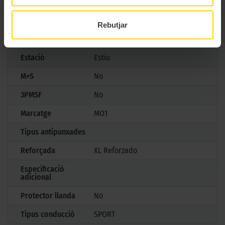
Marca
Pirelli
Model
P ZERO
Rebutjar
Mesures
295/35 R21 107 Y
Estació
Estiu
M+S
No
3PMSF
No
Marcatge
MO1
Tipus antipunxades
Reforçada
XL Reforzado
Especificació
adicional
Protector llanda
No
Tipus conducció
SPORT