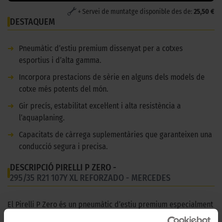
+ Servei de muntatge disponible des de:
25,50 €
DESTAQUEM
➜
Pneumàtic d’estiu premium dissenyat per a cotxes
esportius i d’alta gamma.
➜
Incorpora prestacions de sèrie en alguns dels models de
cotxe més potents del món.
➜
Gir precís, estabilitat excel·lent i alta resistència a
l’aquaplaning.
➜
Capacitats de càrrega suplementàries que garanteixen una
conducció segura i precisa.
DESCRIPCIÓ PIRELLI P ZERO -
295/35 R21 107Y XL REFORZADO - MERCEDES
El Pirelli P Zero és un pneumàtic d’estiu premium especialment
dissenyat per a cotxes esportius i d’alta gamma, que destaca