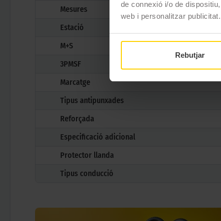
de connexió i/o de dispositiu,
Mesures
web i personalitzar publicitat.
Estació
M+S
Rebutjar
3PMSF
Marcatge
Tipus antipunxades
Reforçada
Especificació adicional
Protector llanda
Tipus conducció