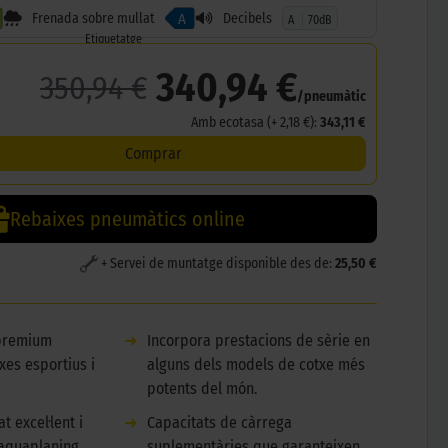
Frenada sobre mullat
Decibels
A
A
70dB
Etiquetatge
340,94 €
350,94 €
/pneumàtic
Amb ecotasa (+ 2,18 €):
343,11 €
Comprar
Rebaixes pneumàtics online
+ Servei de muntatge disponible des de:
25,50 €
 premium
➜
Incorpora prestacions de sèrie en
xes esportius i
alguns dels models de cotxe més
potents del món.
at excel·lent i
➜
Capacitats de càrrega
’aquaplaning.
suplementàries que garanteixen