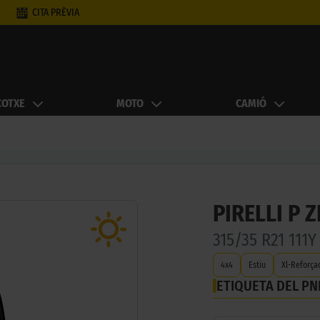
CITA PRÈVIA
COTXE
MOTO
CAMIÓ
PIRELLI P 
315/35 R21 11
4x4
Estiu
Xl-Reforça
ETIQUETA DEL P