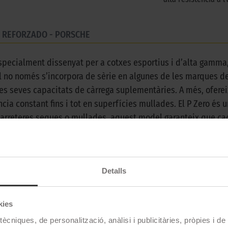
XL REFORZADO - PORSCHE
especialment dissenyat per a cotxes esportius i d’alta gamma
l no només s’incorpora de sèrie en algunes de les marques d
es seves capacitats de càrrega suplementàries. A més, ofereix u
cia constant fins i tot en superfícies mullades. El P Zero é
arreteres seques o mullades, aquest model garanteix que cada
dinàmica i fiable. Amb un disseny que combina innovació i re
Detalls
Pirelli
kies
P ZERO
ècniques, de personalització, anàlisi i publicitàries, pròpies i d