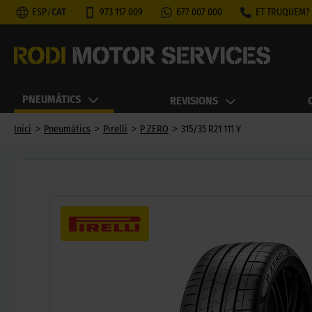
ESP
/
CAT
973 117 009
677 007 000
ET TRUQUEM?
PNEUMÀTICS
REVISIONS
>
>
>
>
Inici
Pneumàtics
Pirelli
P ZERO
315/35 R21 111 Y