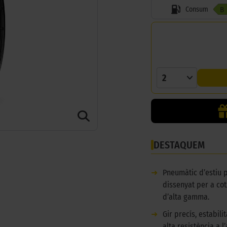
Consum
B
2
DESTAQUEM
➜
Pneumàtic d’estiu
dissenyat per a cot
d’alta gamma.
➜
Gir precís, estabilit
alta resistència a l