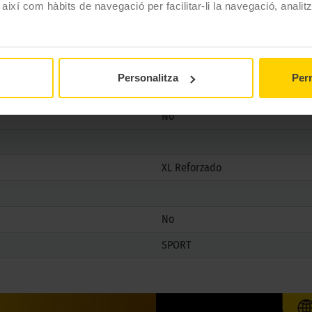
 així com hàbits de navegació per facilitar-li la navegació, analit
315/35 R21 111 Y
Estiu
No
Personalitza
Perm
No
N0
XL Reforzado
No
SPORT