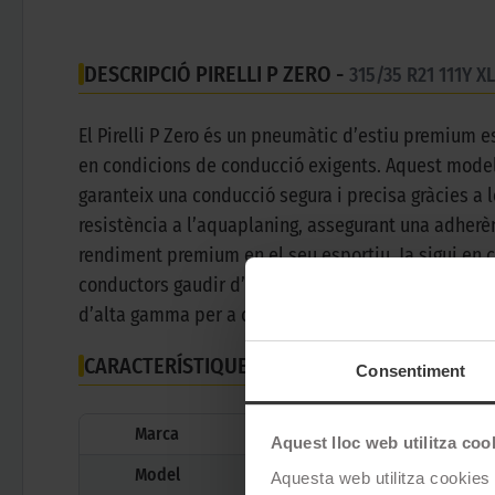
DESCRIPCIÓ PIRELLI P ZERO -
315/35 R21 111Y 
El Pirelli P Zero és un pneumàtic d’estiu premium 
en condicions de conducció exigents. Aquest mode
garanteix una conducció segura i precisa gràcies a l
resistència a l’aquaplaning, assegurant una adherèn
rendiment premium en el seu esportiu. Ja sigui en c
conductors gaudir d’una experiència de conducció 
d’alta gamma per a cotxes esportius i de luxe.
CARACTERÍSTIQUES TÈCNIQUES
Consentiment
Marca
Aquest lloc web utilitza coo
Model
Aquesta web utilitza cookies t