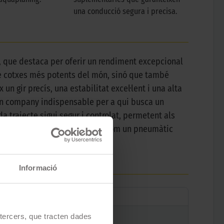
una conducció segura i precisa.
, que destaca per oferir un rendiment excepcional
e cotxes més potents del món, sinó que també
n gir precís, una estabilitat excel·lent i una alta
s un company indispensable per a qui busca un
 trajecte sigui segur i controlat, permetent als
ndiment, el P Zero es perfila com un pneumàtic
Informació
e tercers, que tracten dades