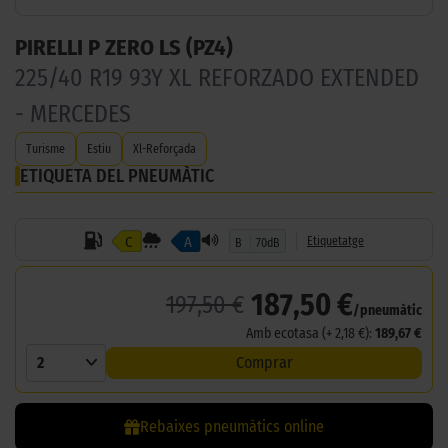
PIRELLI P ZERO LS (PZ4)
225/40 R19 93Y XL REFORZADO EXTENDED
- MERCEDES
Turisme
Estiu
Xl-Reforçada
ETIQUETA DEL PNEUMÀTIC
C
A
Etiquetatge
B
70dB
187,50 €
197,50 €
/pneumàtic
Amb ecotasa (+ 2,18 €):
189,67 €
2
Comprar
Rebaixes pneumàtics online