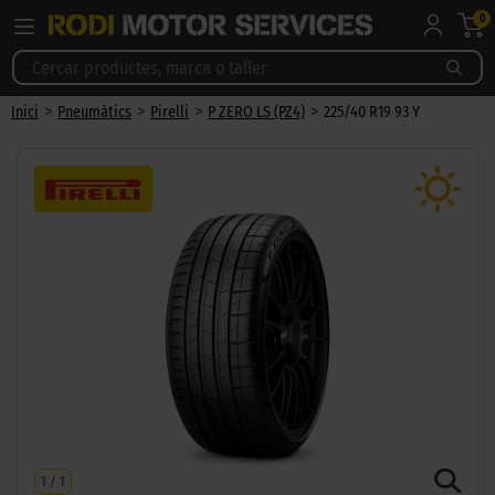
0
>
>
>
>
Inici
Pneumàtics
Pirelli
P ZERO LS (PZ4)
225/40 R19 93 Y
1
/
1