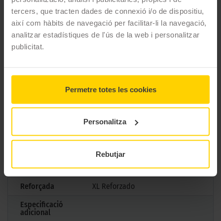
CARACTERÍSTIQUES TÈCNIQUES
tercers, que tracten dades de connexió i/o de dispositiu,
així com hàbits de navegació per facilitar-li la navegació,
analitzar estadístiques de l'ús de la web i personalitzar
Marca
Pirelli
publicitat.
Model
P ZERO LS (PZ4)
Mesures
225/40 R19 93 Y
Permetre totes les cookies
Estació
Estiu
M+S
No
Personalitza
3PMSF
No
Marcatge
MO
Rebutjar
Tipus antipunxades
Extended
Reforçada
XL Reforzado
Especificació
adicional