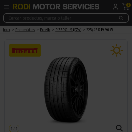
0
>
>
>
>
Inici
Pneumàtics
Pirelli
P ZERO LS (PZ4)
225/45 R19 96 W
1
/
1