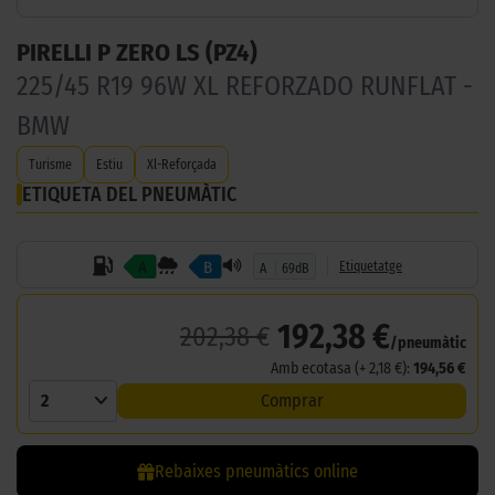
PIRELLI P ZERO LS (PZ4)
225/45 R19 96W XL REFORZADO RUNFLAT -
BMW
Turisme
Estiu
Xl-Reforçada
ETIQUETA DEL PNEUMÀTIC
A
B
Etiquetatge
A
69dB
192,38 €
202,38 €
/pneumàtic
Amb ecotasa (+ 2,18 €):
194,56 €
2
Comprar
Rebaixes pneumàtics online