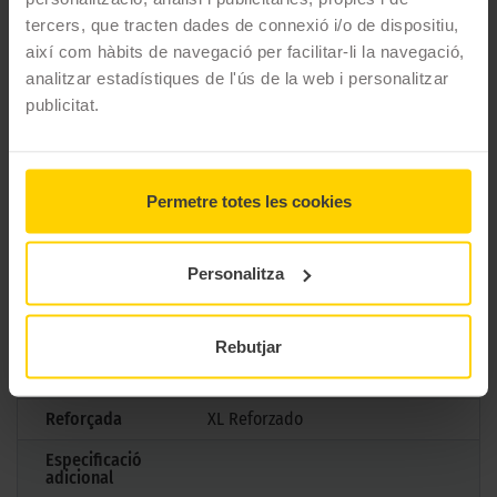
CARACTERÍSTIQUES TÈCNIQUES
tercers, que tracten dades de connexió i/o de dispositiu,
així com hàbits de navegació per facilitar-li la navegació,
analitzar estadístiques de l'ús de la web i personalitzar
Marca
Pirelli
publicitat.
Model
P ZERO LS (PZ4)
Mesures
225/45 R19 96 W
Permetre totes les cookies
Estació
Estiu
M+S
No
Personalitza
3PMSF
No
Marcatge
BMW
Rebutjar
Tipus antipunxades
Runflat
Reforçada
XL Reforzado
Especificació
adicional