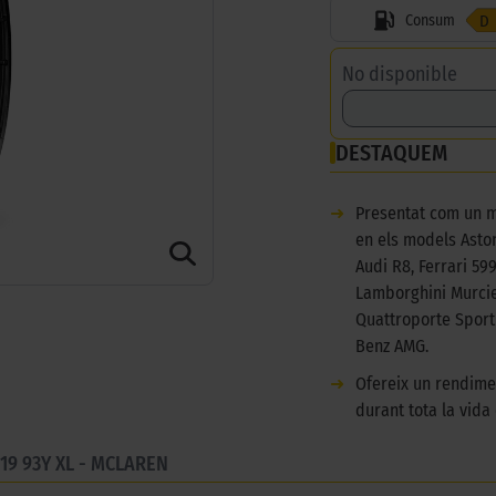
Consum
D
No disponible
DESTAQUEM
➜
Presentat com un m
en els models Asto
Audi R8, Ferrari 59
Lamborghini Murcie
Quattroporte Sport
Benz AMG.
➜
Ofereix un rendime
durant tota la vida
19 93Y XL - MCLAREN