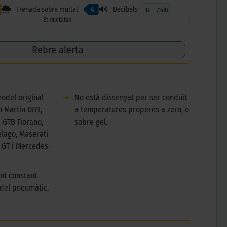
Frenada sobre mullat
Decibels
A
B
72dB
Etiquetatge
Rebre alerta
odel original
➜
No està dissenyat per ser conduït
n Martin DB9,
a temperatures properes a zero, o
9 GTB Fiorano,
sobre gel.
lago, Maserati
 GT i Mercedes-
nt constant
 del pneumàtic.