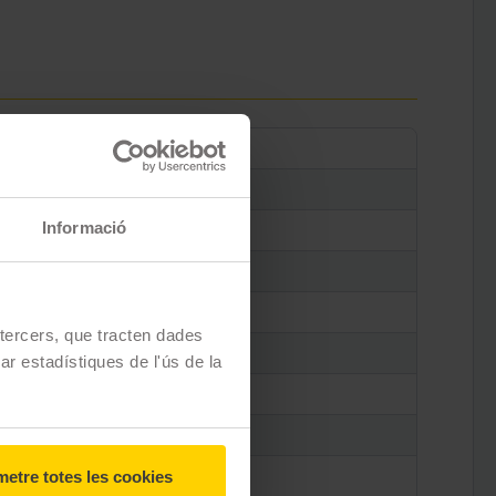
Informació
e tercers, que tracten dades
zar estadístiques de l'ús de la
etre totes les cookies