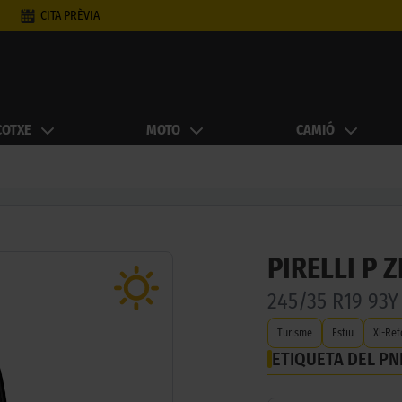
CITA PRÈVIA
COTXE
MOTO
CAMIÓ
PIRELLI P Z
245/35 R19 93Y
Turisme
Estiu
Xl-Ref
ETIQUETA DEL P