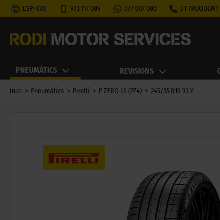
ESP
/
CAT
973 117 009
677 007 000
ET TRUQUEM?
PNEUMÀTICS
REVISIONS
>
>
>
>
Inici
Pneumàtics
Pirelli
P ZERO LS (PZ4)
245/35 R19 93 Y