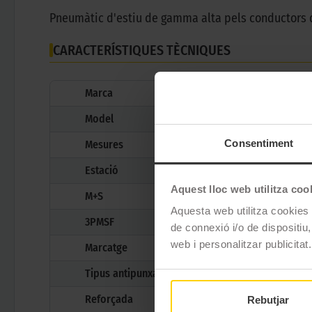
Pneumàtic d'estiu de gamma alta pels conductors 
CARACTERÍSTIQUES TÈCNIQUES
Marca
Model
Consentiment
Mesures
Estació
Aquest lloc web utilitza coo
M+S
Aquesta web utilitza cookies t
3PMSF
de connexió i/o de dispositiu,
web i personalitzar publicitat.
Marcatge
Tipus antipunxades
Reforçada
Rebutjar