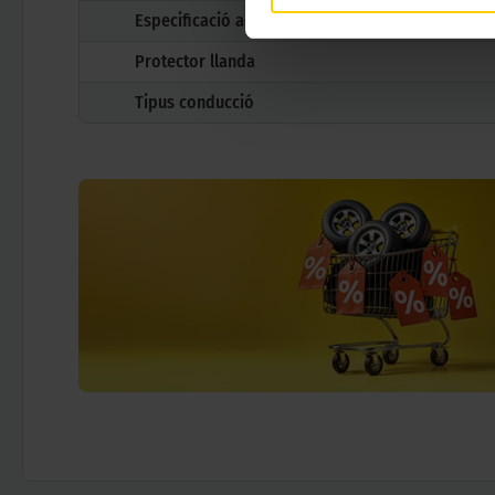
Especificació adicional
Protector llanda
Tipus conducció