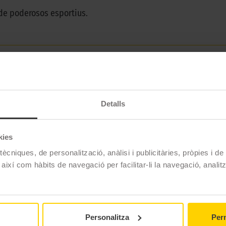
de poderosos esportius.
Pirelli
P ZERO LS (PZ4)
Detalls
245/35 R19 93 Y
Estiu
kies
No
ècniques, de personalització, anàlisi i publicitàries, pròpies i d
No
 així com hàbits de navegació per facilitar-li la navegació, analit
MC
XL Reforzado
Personalitza
Perm