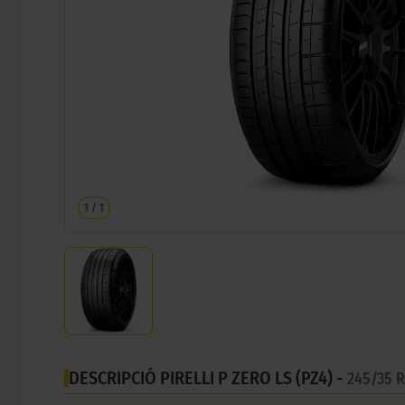
1
/
1
DESCRIPCIÓ PIRELLI P ZERO LS (PZ4) -
245/35 R