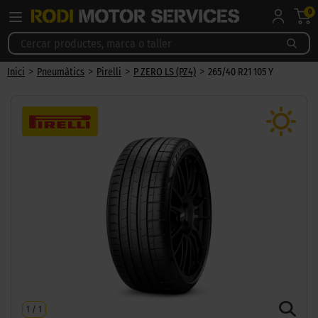
0
>
>
>
>
Inici
Pneumàtics
Pirelli
P ZERO LS (PZ4)
265/40 R21 105 Y
1
/
1