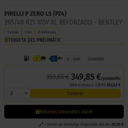
PIRELLI P ZERO LS (PZ4)
265/40 R21 105Y XL REFORZADO - BENTLEY
Turisme
Estiu
Xl-Reforçada
ETIQUETA DEL PNEUMÀTIC
C
A
Etiquetatge
A
69dB
349,85 €
359,85 €
/pneumàtic
Amb ecotasa (+ 2,18 €):
352,03 €
2
Comprar
Rebaixes pneumàtics online
+ Servei de muntatge disponible des de:
20,50 €