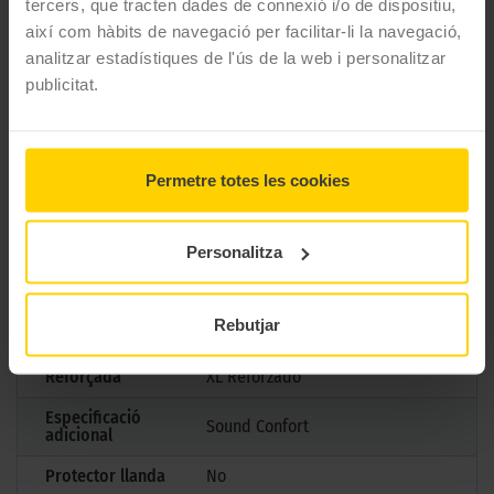
tercers, que tracten dades de connexió i/o de dispositiu,
així com hàbits de navegació per facilitar-li la navegació,
Marca
Pirelli
analitzar estadístiques de l'ús de la web i personalitzar
publicitat.
Model
P ZERO LS (PZ4)
Mesures
265/40 R21 105 Y
Estació
Estiu
Permetre totes les cookies
M+S
No
Personalitza
3PMSF
No
Marcatge
B
Rebutjar
Tipus antipunxades
Reforçada
XL Reforzado
Especificació
Sound Confort
adicional
Protector llanda
No