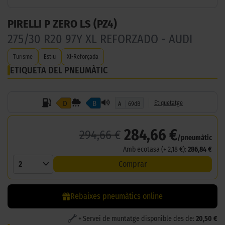
PIRELLI P ZERO LS (PZ4)
275/30 R20 97Y XL REFORZADO - AUDI
Turisme
Estiu
Xl-Reforçada
ETIQUETA DEL PNEUMÀTIC
D
B
Etiquetatge
A
69dB
284,66 €
294,66 €
/pneumàtic
Amb ecotasa (+ 2,18 €):
286,84 €
2
Comprar
Rebaixes pneumàtics online
+ Servei de muntatge disponible des de:
20,50 €