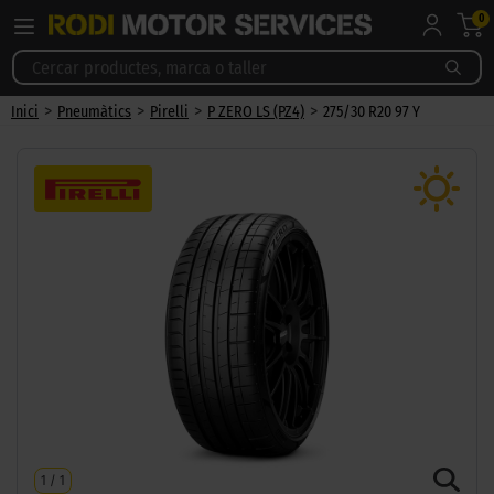
0
>
>
>
>
Inici
Pneumàtics
Pirelli
P ZERO LS (PZ4)
275/30 R20 97 Y
1
/
1