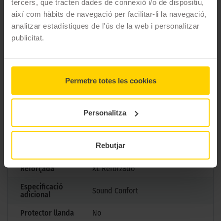
tercers, que tracten dades de connexió i/o de dispositiu,
així com hàbits de navegació per facilitar-li la navegació,
Marca
Pirelli
analitzar estadístiques de l'ús de la web i personalitzar
publicitat.
Model
P ZERO LS (PZ4)
Mesures
275/30 R20 97 Y
Estació
Estiu
Permetre totes les cookies
M+S
No
Personalitza
3PMSF
No
Marcatge
AO
Rebutjar
Tipus antipunxades
Reforçada
XL Reforzado
Especificació
Sound Confort
adicional
Protector llanda
No