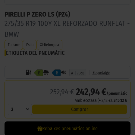
PIRELLI P ZERO LS (PZ4)
275/35 R19 100Y XL REFORZADO RUNFLAT -
BMW
Turisme
Estiu
Xl-Reforçada
ETIQUETA DEL PNEUMÀTIC
B
B
Etiquetatge
A
70dB
242,94 €
252,94 €
/pneumàtic
Amb ecotasa (+ 2,18 €):
245,12 €
2
Comprar
Rebaixes pneumàtics online