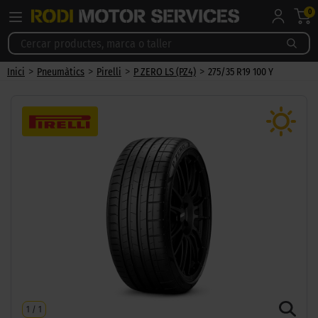
0
>
>
>
>
Inici
Pneumàtics
Pirelli
P ZERO LS (PZ4)
275/35 R19 100 Y
1
/
1