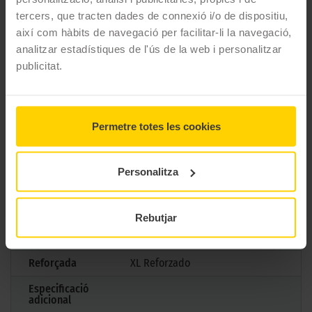
CARACTERÍSTIQUES TÈCNIQUES
tercers, que tracten dades de connexió i/o de dispositiu,
així com hàbits de navegació per facilitar-li la navegació,
analitzar estadístiques de l'ús de la web i personalitzar
Marca
Pirelli
publicitat.
Model
P ZERO LS (PZ4)
Mesures
275/35 R19 100 Y
Permetre totes les cookies
Estació
Estiu
M+S
No
Personalitza
3PMSF
No
Marcatge
BMW
Rebutjar
Tipus antipunxades
Runflat
Reforçada
XL Reforzado
Especificació
adicional