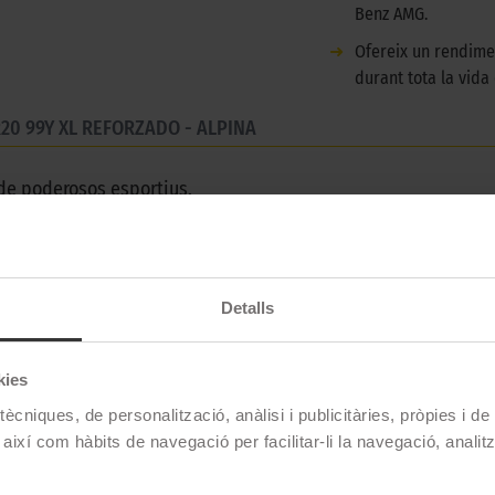
Benz AMG.
➜
Ofereix un rendime
durant tota la vida
R20 99Y XL REFORZADO - ALPINA
de poderosos esportius.
Pirelli
Detalls
P ZERO LS (PZ4)
kies
285/30 R20 99 Y
ècniques, de personalització, anàlisi i publicitàries, pròpies i d
Estiu
 així com hàbits de navegació per facilitar-li la navegació, analit
No