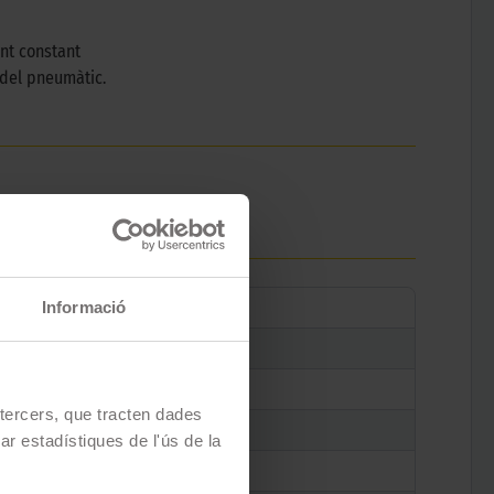
nt constant
 del pneumàtic.
Informació
e tercers, que tracten dades
zar estadístiques de l'ús de la