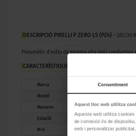
DESCRIPCIÓ PIRELLI P ZERO LS (PZ4) -
285/30 
Pneumàtic d'estiu de gamma alta pels conductors 
CARACTERÍSTIQUES TÈCNIQUES
Marca
Consentiment
Model
Aquest lloc web utilitza coo
Mesures
Aquesta web utilitza cookies t
Estació
de connexió i/o de dispositiu,
web i personalitzar publicitat.
M+S