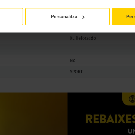
No
ALP
Personalitza
Perm
XL Reforzado
No
SPORT