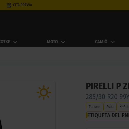
CITA PRÈVIA
COTXE
MOTO
CAMIÓ
PIRELLI P Z
285/30 R20 99
Turisme
Estiu
Xl-Ref
ETIQUETA DEL P