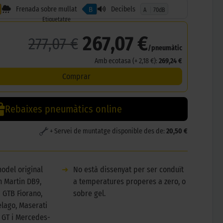
Frenada sobre mullat
Decibels
B
A
70dB
Etiquetatge
267,07 €
277,07 €
/pneumàtic
Amb ecotasa (+ 2,18 €):
269,24 €
Comprar
Rebaixes pneumàtics online
+ Servei de muntatge disponible des de:
20,50 €
odel original
➜
No està dissenyat per ser conduït
n Martin DB9,
a temperatures properes a zero, o
9 GTB Fiorano,
sobre gel.
lago, Maserati
 GT i Mercedes-