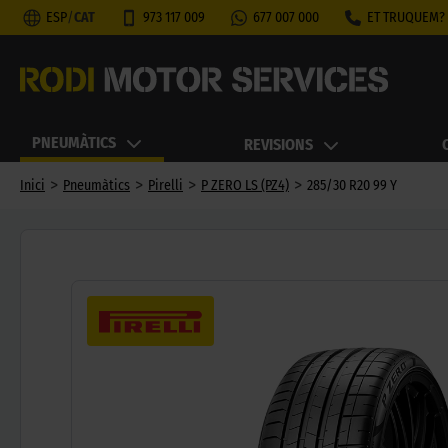
ESP
/
CAT
973 117 009
677 007 000
ET TRUQUEM?
PNEUMÀTICS
REVISIONS
>
>
>
>
Inici
Pneumàtics
Pirelli
P ZERO LS (PZ4)
285/30 R20 99 Y