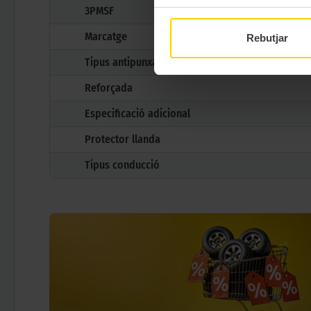
3PMSF
Marcatge
Rebutjar
Tipus antipunxades
Reforçada
Especificació adicional
Protector llanda
Tipus conducció