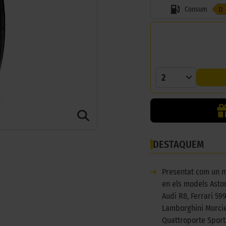
Consum
D
2
DESTAQUEM
➜
Presentat com un m
en els models Asto
Audi R8, Ferrari 59
Lamborghini Murcie
Quattroporte Sport