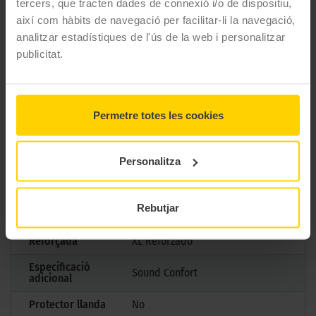
tercers, que tracten dades de connexió i/o de dispositiu,
així com hàbits de navegació per facilitar-li la navegació,
Marca
Pirelli
analitzar estadístiques de l'ús de la web i personalitzar
publicitat.
Model
P ZERO LS (PZ4)
Mesures
305/35 R21 109 Y
Estació
Estiu
Permetre totes les cookies
M+S
No
Personalitza
3PMSF
No
Marcatge
B
Rebutjar
Tipus antipunxades
Reforçada
XL Reforzado
Especificació
Sound Confort
adicional
Protector llanda
No