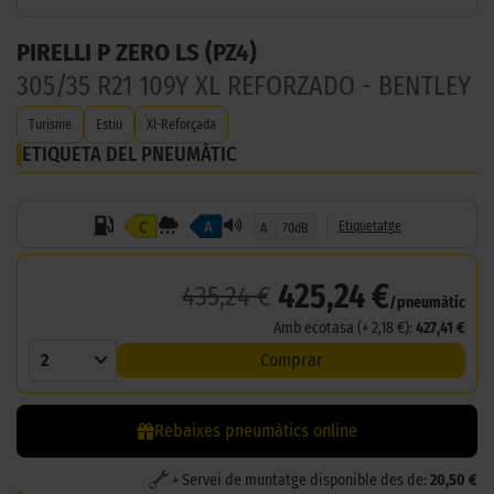
PIRELLI P ZERO LS (PZ4)
305/35 R21 109Y XL REFORZADO - BENTLEY
Turisme
Estiu
Xl-Reforçada
ETIQUETA DEL PNEUMÀTIC
C
A
Etiquetatge
A
70dB
425,24 €
435,24 €
/pneumàtic
Amb ecotasa (+ 2,18 €):
427,41 €
2
Comprar
Rebaixes pneumàtics online
+ Servei de muntatge disponible des de:
20,50 €