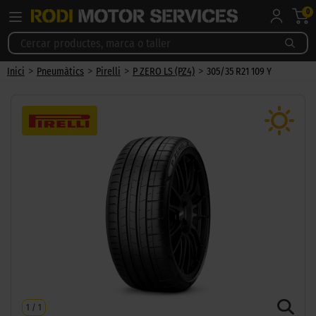
0
>
>
>
>
Inici
Pneumàtics
Pirelli
P ZERO LS (PZ4)
305/35 R21 109 Y
1
/
1