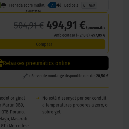
Frenada sobre mullat
Decibels
A
A
70dB
Etiquetatge
494,91 €
504,91 €
/pneumàtic
Amb ecotasa (+ 2,18 €):
497,09 €
Comprar
Rebaixes pneumàtics online
+ Servei de muntatge disponible des de:
20,50 €
odel original
➜
No està dissenyat per ser conduït
n Martin DB9,
a temperatures properes a zero, o
9 GTB Fiorano,
sobre gel.
lago, Maserati
 GT i Mercedes-