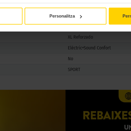
No
B
Personalitza
Perm
XL Reforzado
Elèctric+Sound Confort
No
SPORT