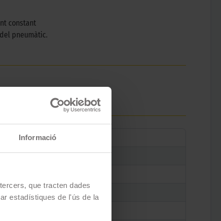
nt constant
 del pneumàtic.
Informació
e tercers, que tracten dades
zar estadístiques de l'ús de la