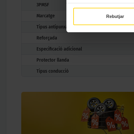
3PMSF
Marcatge
Rebutjar
Tipus antipunxades
Reforçada
Especificació adicional
Protector llanda
Tipus conducció