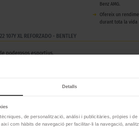
Benz AMG.
➜
Ofereix un rendime
durant tota la vida
R22 107Y XL REFORZADO - BENTLEY
de poderosos esportius.
Pirelli
Detalls
P ZERO LS (PZ4)
kies
315/30 R22 107 Y
ècniques, de personalització, anàlisi i publicitàries, pròpies i d
Estiu
 així com hàbits de navegació per facilitar-li la navegació, analit
No