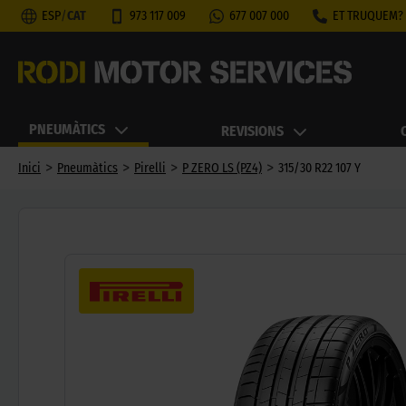
ESP
/
CAT
973 117 009
677 007 000
ET TRUQUEM?
PNEUMÀTICS
REVISIONS
>
>
>
>
Inici
Pneumàtics
Pirelli
P ZERO LS (PZ4)
315/30 R22 107 Y