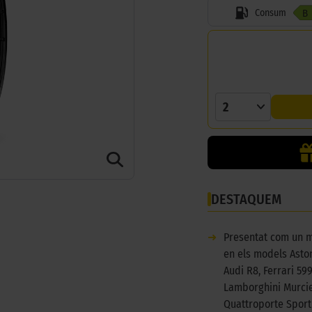
Consum
B
2
DESTAQUEM
➜
Presentat com un m
en els models Asto
Audi R8, Ferrari 59
Lamborghini Murcie
Quattroporte Sport