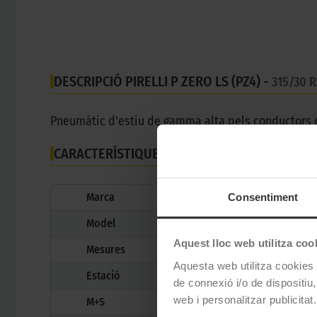
DESCRIPCIÓ PIRELLI P ZERO LS (PZ4) -
315/30 
Pneumàtic d'estiu de gamma alta pels conductors 
CARACTERÍSTIQUES TÈCNIQUES
Marca
Consentiment
Model
Aquest lloc web utilitza coo
Mesures
Aquesta web utilitza cookies t
Estació
de connexió i/o de dispositiu,
web i personalitzar publicitat.
M+S