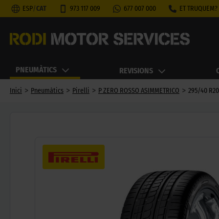
ESP
/
CAT
973 117 009
677 007 000
ET TRUQUEM?
PNEUMÀTICS
REVISIONS
>
>
>
>
Inici
Pneumàtics
Pirelli
P ZERO ROSSO ASIMMETRICO
295/40 R20