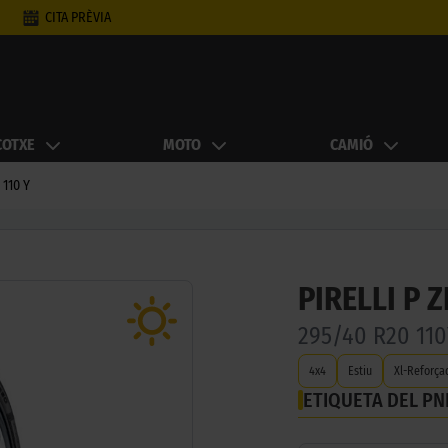
CITA PRÈVIA
COTXE
MOTO
CAMIÓ
 110 Y
PIRELLI P
295/40 R20 110
4x4
Estiu
Xl-Reforça
ETIQUETA DEL P