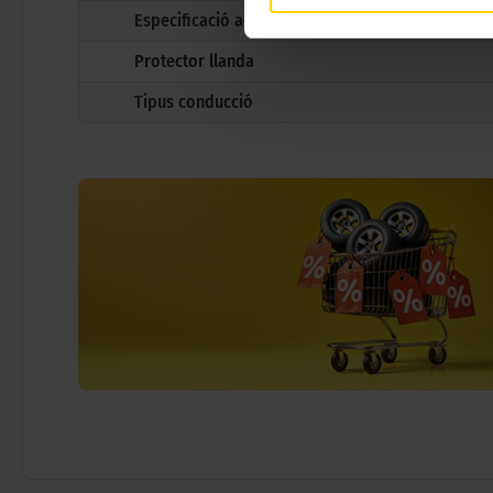
Especificació adicional
Protector llanda
Tipus conducció