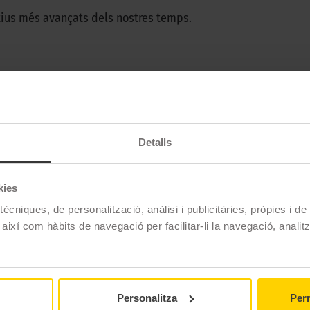
tius més avançats dels nostres temps.
Pirelli
P ZERO ROSSO ASIMMETRICO
Detalls
295/40 R20 110 Y
Estiu
kies
No
ècniques, de personalització, anàlisi i publicitàries, pròpies i d
No
 així com hàbits de navegació per facilitar-li la navegació, analit
AO
XL Reforzado
Personalitza
Perm