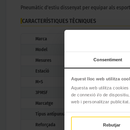
Pneumàtic d'estiu dissenyat per equipar als espor
CARACTERÍSTIQUES TÈCNIQUES
Marca
Model
Consentiment
Mesures
Estació
Aquest lloc web utilitza coo
M+S
Aquesta web utilitza cookies t
3PMSF
de connexió i/o de dispositiu,
web i personalitzar publicitat.
Marcatge
Tipus antipunxades
Reforçada
Rebutjar