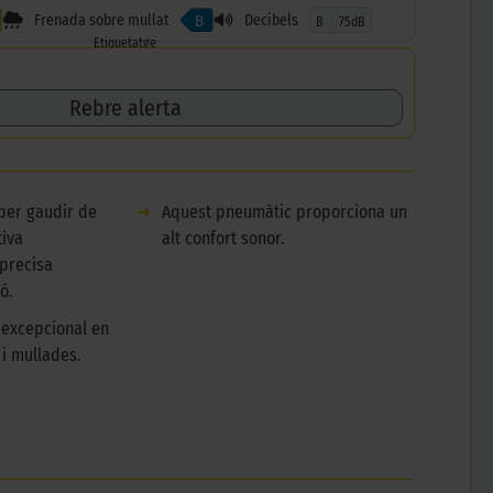
Frenada sobre mullat
Decibels
B
B
75dB
Etiquetatge
Rebre alerta
 per gaudir de
➜
Aquest pneumàtic proporciona un
tiva
alt confort sonor.
precisa
ó.
 excepcional en
i mullades.