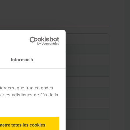
Informació
e tercers, que tracten dades
zar estadístiques de l'ús de la
etre totes les cookies