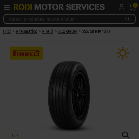
0
>
>
>
>
Inici
Pneumàtics
Pirelli
SCORPION
255/50 R19 103 T
1
/
1