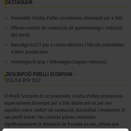
DESTAQUEM
➜
Pneumàtic d’estiu d’altes prestacions dissenyat per a SUV.
➜
Ofereix confort de conducció, alt quilometratge i reducció
del soroll.
➜
Marcatge ELECT per a cotxes elèctrics i híbrids endollables
d’altes prestacions.
➜
Homologació Jeep i Volkswagen (segons mesures).
DESCRIPCIÓ PIRELLI SCORPION -
255/50 R19 103T
El Pirelli Scorpion és un pneumàtic d’estiu d’altes prestacions
especialment dissenyat per a SUV, destacant-se pel seu
equilibri entre confort de conducció, durabilitat i rendiment. El
seu perfil estret i les cintures planes redueixen
significativament la distància de frenada en sec, alhora que