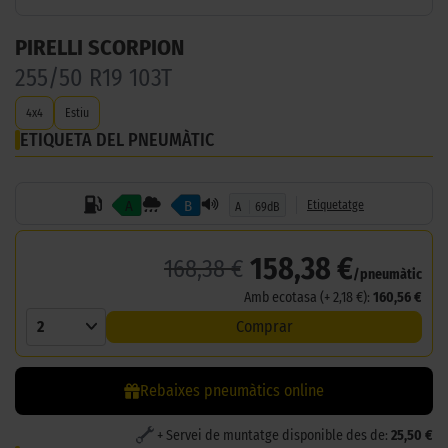
PIRELLI SCORPION
255/50 R19 103T
4x4
Estiu
ETIQUETA DEL PNEUMÀTIC
A
B
Etiquetatge
A
69dB
158,38 €
168,38 €
/pneumàtic
Amb ecotasa (+ 2,18 €):
160,56 €
2
Comprar
Rebaixes pneumàtics online
+ Servei de muntatge disponible des de:
25,50 €