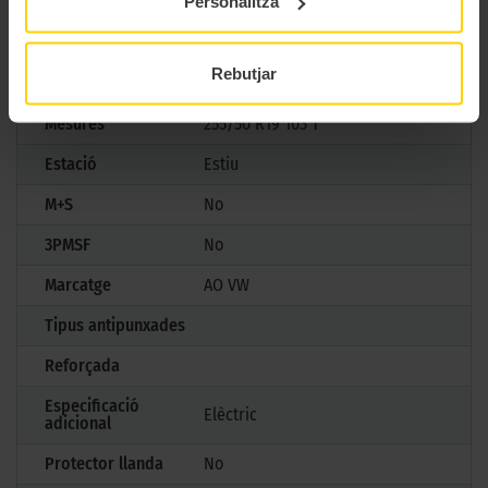
Personalitza
Marca
Pirelli
Rebutjar
Model
SCORPION
Mesures
255/50 R19 103 T
Estació
Estiu
M+S
No
3PMSF
No
Marcatge
AO VW
Tipus antipunxades
Reforçada
Especificació
Elèctric
adicional
Protector llanda
No