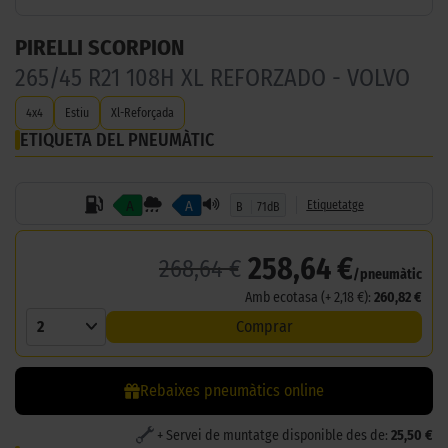
PIRELLI SCORPION
265/45 R21 108H XL REFORZADO - VOLVO
4x4
Estiu
Xl-Reforçada
ETIQUETA DEL PNEUMÀTIC
A
A
Etiquetatge
B
71dB
258,64 €
268,64 €
/pneumàtic
Amb ecotasa (+ 2,18 €):
260,82 €
2
Comprar
Rebaixes pneumàtics online
+ Servei de muntatge disponible des de:
25,50 €