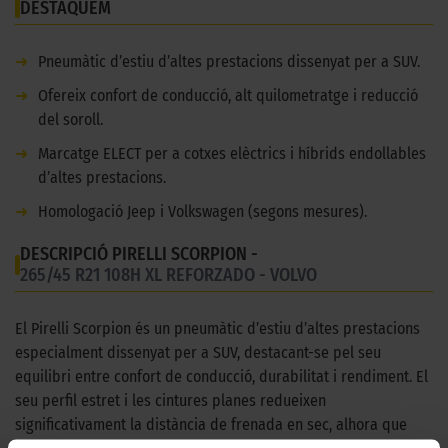
DESTAQUEM
➜
Pneumàtic d’estiu d’altes prestacions dissenyat per a SUV.
➜
Ofereix confort de conducció, alt quilometratge i reducció
del soroll.
➜
Marcatge ELECT per a cotxes elèctrics i híbrids endollables
d’altes prestacions.
➜
Homologació Jeep i Volkswagen (segons mesures).
DESCRIPCIÓ PIRELLI SCORPION -
265/45 R21 108H XL REFORZADO - VOLVO
El Pirelli Scorpion és un pneumàtic d’estiu d’altes prestacions
especialment dissenyat per a SUV, destacant-se pel seu
equilibri entre confort de conducció, durabilitat i rendiment. El
seu perfil estret i les cintures planes redueixen
significativament la distància de frenada en sec, alhora que