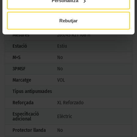
Personalitza
Marca
Pirelli
Rebutjar
Model
SCORPION
Mesures
265/45 R21 108 H
Estació
Estiu
M+S
No
3PMSF
No
Marcatge
VOL
Tipus antipunxades
Reforçada
XL Reforzado
Especificació
Elèctric
adicional
Protector llanda
No