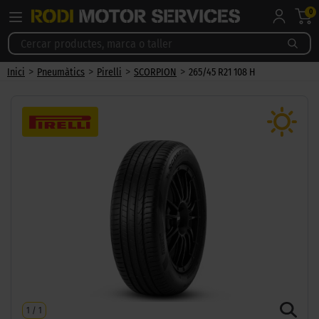
0
>
>
>
>
Inici
Pneumàtics
Pirelli
SCORPION
265/45 R21 108 H
1
/
1