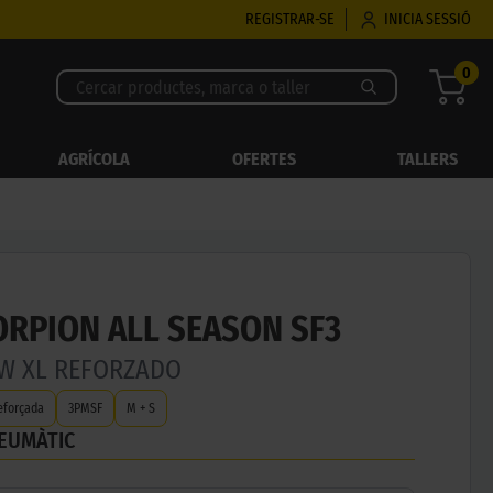
REGISTRAR-SE
INICIA SESSIÓ
0
AGRÍCOLA
OFERTES
TALLERS
ORPION ALL SEASON SF3
7W XL REFORZADO
eforçada
3PMSF
M + S
NEUMÀTIC