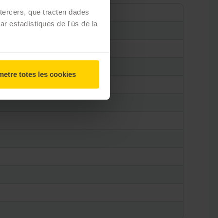
e tercers, que tracten dades
zar estadístiques de l'ús de la
etre totes les cookies