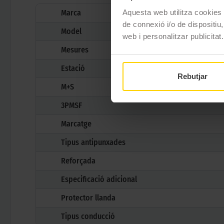
Marca
Aquesta web utilitza cookies t
de connexió i/o de dispositiu,
Model
web i personalitzar publicitat.
Mesures
Estació
Rebutjar
M+S
3PMSF
Marcatge
Tipus antipunxades
Reforçada
Especificació adicional
Protector llanda
Tipus conducció