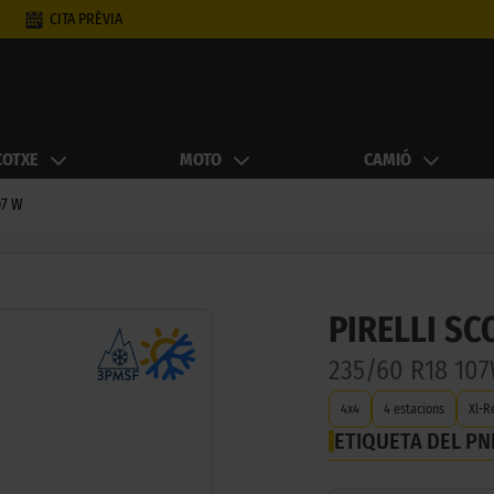
CITA PRÈVIA
COTXE
MOTO
CAMIÓ
07 W
PIRELLI SC
235/60 R18 10
4x4
4 estacions
Xl-R
ETIQUETA DEL P