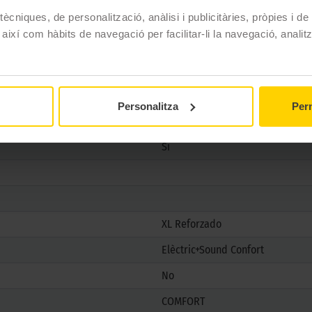
ècniques, de personalització, anàlisi i publicitàries, pròpies i d
Pirelli
 així com hàbits de navegació per facilitar-li la navegació, analit
SCORPION ALL SEASON SF3
235/60 R18 107 W
4 estacions
Personalitza
Perm
Si
Si
XL Reforzado
Elèctric+Sound Confort
No
COMFORT