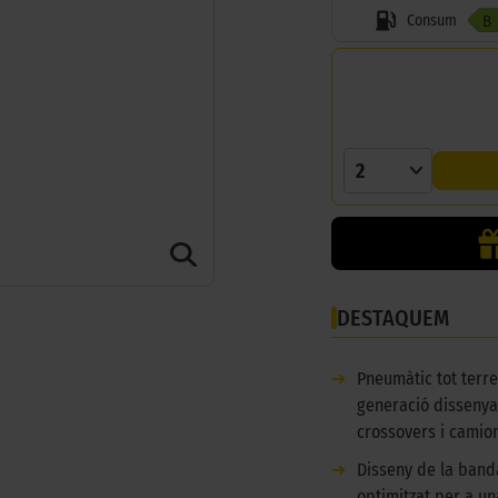
Consum
B
2
DESTAQUEM
➜
Pneumàtic tot terr
generació dissenya
crossovers i camio
➜
Disseny de la ban
optimitzat per a u