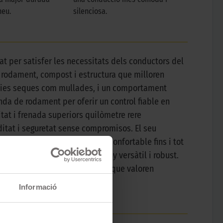
neu.
silenciosa.
at per satisfer les necessitats dels conductors del
 rodament, compost i estructura que milloren
fícies seques com mullades, i un comportament
nda de rodament per oferir un control fiable en
tat i frenada superiors quilòmetre rere
itat i seguretat sense compromisos. El seu
ia de conducció silenciosa i confortable fins i tot
da com un pneumàtic tot terreny versàtil i robust.
elecció ideal per a conductors que valoren
Informació