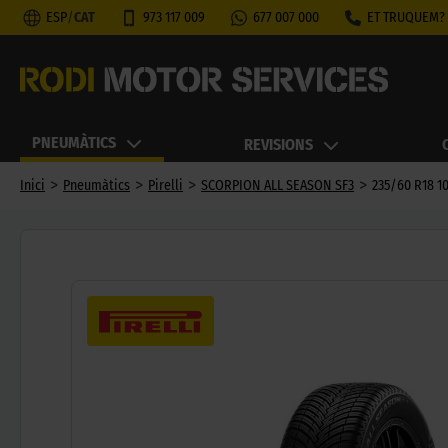
ESP
/
CAT
973 117 009
677 007 000
ET TRUQUEM?
PNEUMÀTICS
REVISIONS
>
>
>
>
Inici
Pneumàtics
Pirelli
SCORPION ALL SEASON SF3
235/60 R18 1