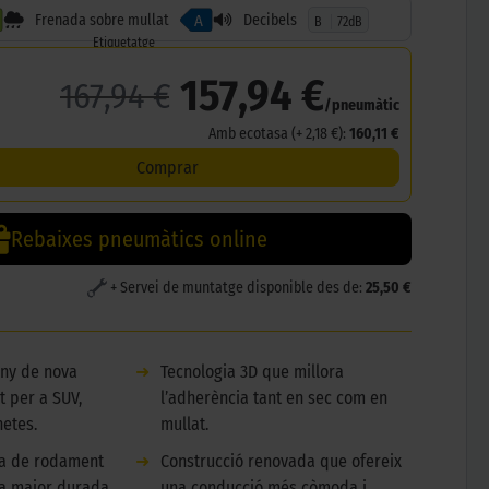
Frenada sobre mullat
Decibels
A
B
72dB
Etiquetatge
157,94 €
167,94 €
/pneumàtic
Amb ecotasa (+ 2,18 €):
160,11 €
Comprar
Rebaixes pneumàtics online
+ Servei de muntatge disponible des de:
25,50 €
eny de nova
➜
Tecnologia 3D que millora
t per a SUV,
l’adherència tant en sec com en
netes.
mullat.
da de rodament
➜
Construcció renovada que ofereix
na major durada
una conducció més còmoda i