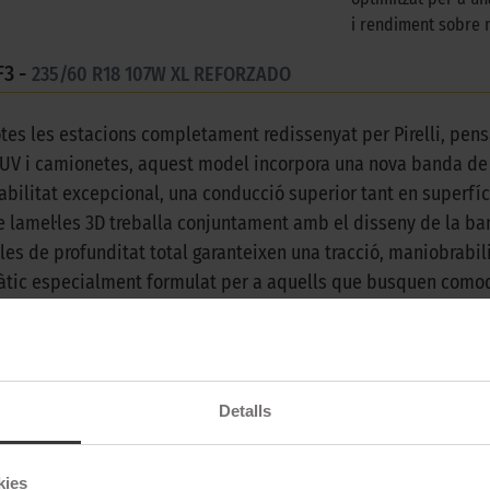
i rendiment sobre 
3 -
235/60 R18 107W XL REFORZADO
tes les estacions completament redissenyat per Pirelli, pens
SUV i camionetes, aquest model incorpora una nova banda de
rabilitat excepcional, una conducció superior tant en super
e lamel·les 3D treballa conjuntament amb el disseny de la ba
les de profunditat total garanteixen una tracció, maniobrabili
àtic especialment formulat per a aquells que busquen comod
ll superior de durabilitat i rendiment, brindant una experiènc
icions hivernals o terrenys exigents, aquest model es consoli
daptabilitat, el Scorpion All Season SF3 es converteix en l’
Detalls
kies