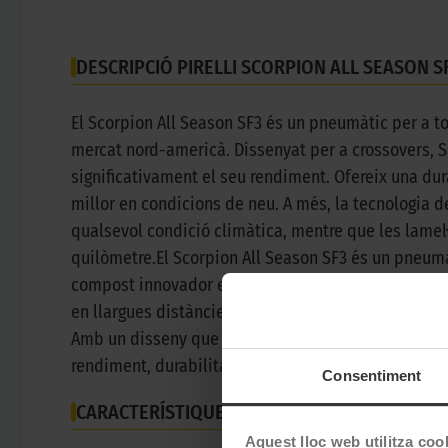
DESCRIPCIÓ PIRELLI SCORPION ALL SEASON SF
El Scorpion All Season SF3 és un pneumàtic per a to
mercat nord-americà. Dissenyat per a crossovers, 
significativament el seu rendiment. Ofereix una du
millor en condicions de neu. A més, la tecnologia d
qualsevol condició climàtica, mentre que les lamel·
quilòmetre.El Scorpion All Season SF3 és un pneum
compost innovador està dissenyat per oferir un nive
en llargues distàncies. En carreteres urbanes, cond
Amb un disseny que combina tecnologia avançada i a
rendiment, durabilitat i confort en cada ruta.
Consentiment
CARACTERÍSTIQUES TÈCNIQUES
Aquest lloc web utilitza coo