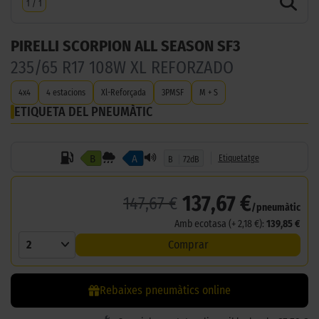
1
/
1
PIRELLI SCORPION ALL SEASON SF3
235/65 R17 108W XL REFORZADO
4x4
4 estacions
Xl-Reforçada
3PMSF
M + S
ETIQUETA DEL PNEUMÀTIC
B
A
Etiquetatge
B
72dB
137,67 €
147,67 €
/pneumàtic
Amb ecotasa (+ 2,18 €):
139,85 €
2
Comprar
Rebaixes pneumàtics online