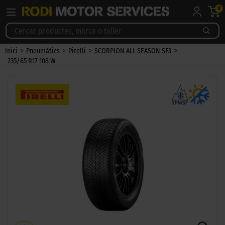
0
>
>
>
>
Inici
Pneumàtics
Pirelli
SCORPION ALL SEASON SF3
235/65 R17 108 W