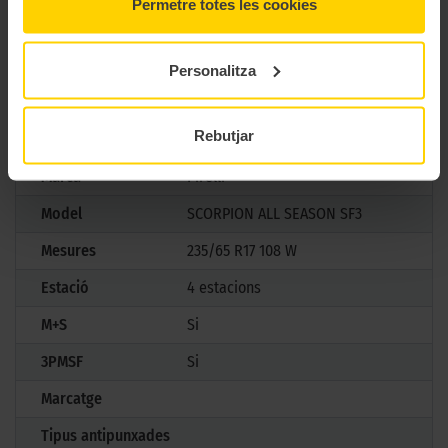
versàtil i robust. Amb un disseny que combina tecnologia
Permetre totes les cookies
avançada i adaptabilitat, el Scorpion All Season SF3 es
converteix en l’elecció ideal per a conductors que valoren
Personalitza
rendiment, durabilitat i confort en cada ruta.
CARACTERÍSTIQUES TÈCNIQUES
Rebutjar
Marca
Pirelli
Model
SCORPION ALL SEASON SF3
Mesures
235/65 R17 108 W
Estació
4 estacions
M+S
Si
3PMSF
Si
Marcatge
Tipus antipunxades