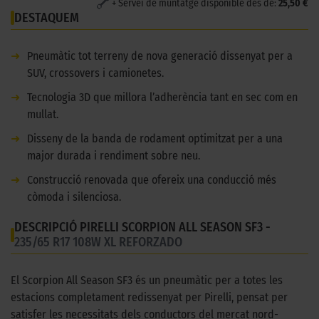
+ Servei de muntatge disponible des de:
25,50 €
DESTAQUEM
➜
Pneumàtic tot terreny de nova generació dissenyat per a
SUV, crossovers i camionetes.
➜
Tecnologia 3D que millora l’adherència tant en sec com en
mullat.
➜
Disseny de la banda de rodament optimitzat per a una
major durada i rendiment sobre neu.
➜
Construcció renovada que ofereix una conducció més
còmoda i silenciosa.
DESCRIPCIÓ PIRELLI SCORPION ALL SEASON SF3 -
235/65 R17 108W XL REFORZADO
El Scorpion All Season SF3 és un pneumàtic per a totes les
estacions completament redissenyat per Pirelli, pensat per
satisfer les necessitats dels conductors del mercat nord-