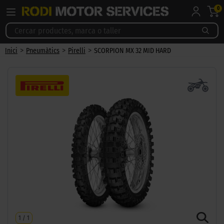
0
>
>
>
Inici
Pneumàtics
Pirelli
SCORPION MX 32 MID HARD
1
/
1