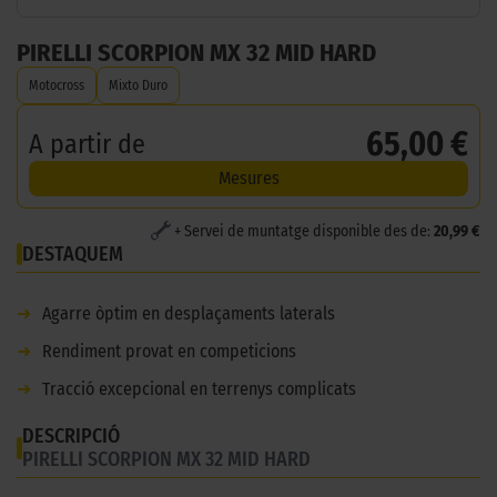
PIRELLI SCORPION MX 32 MID HARD
Motocross
Mixto Duro
65,00 €
A partir de
Mesures
+ Servei de muntatge disponible des de:
20,99 €
DESTAQUEM
➜
Agarre òptim en desplaçaments laterals
➜
Rendiment provat en competicions
➜
Tracció excepcional en terrenys complicats
DESCRIPCIÓ
PIRELLI SCORPION MX 32 MID HARD