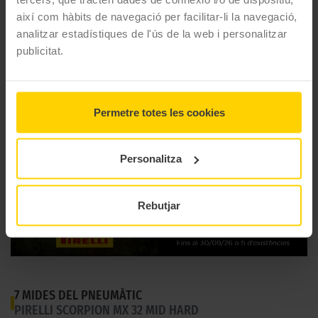
Model
Scorpion Mx 32 Mid Hard
així com hàbits de navegació per facilitar-li la navegació,
analitzar estadístiques de l'ús de la web i personalitzar
Gama
Motocross
publicitat.
Tipus
Mixto Duro
Permetre totes les cookies
Personalitza
Rebutjar
7 MIDES DEL PNEUMÀTIC
PIRELLI SCORPION MX 32 MID HARD