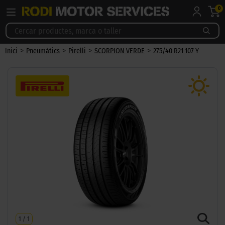
0
>
>
>
>
Inici
Pneumàtics
Pirelli
SCORPION VERDE
275/40 R21 107 Y
1
/
1