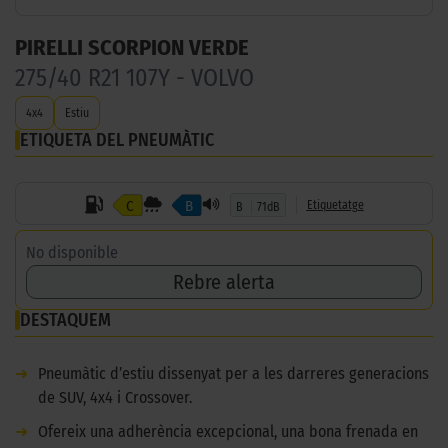
PIRELLI SCORPION VERDE
275/40 R21 107Y - VOLVO
4x4
Estiu
ETIQUETA DEL PNEUMÀTIC
C
B
Etiquetatge
B
71dB
No disponible
Rebre alerta
DESTAQUEM
➜
Pneumàtic d’estiu dissenyat per a les darreres generacions
de SUV, 4x4 i Crossover.
➜
Ofereix una adherència excepcional, una bona frenada en