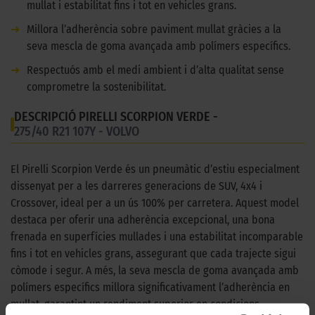
mullat i estabilitat fins i tot en vehicles grans.
➜
Millora l’adherència sobre paviment mullat gràcies a la
seva mescla de goma avançada amb polímers específics.
➜
Respectuós amb el medi ambient i d’alta qualitat sense
comprometre la sostenibilitat.
DESCRIPCIÓ PIRELLI SCORPION VERDE -
275/40 R21 107Y - VOLVO
El Pirelli Scorpion Verde és un pneumàtic d’estiu especialment
dissenyat per a les darreres generacions de SUV, 4x4 i
Crossover, ideal per a un ús 100% per carretera. Aquest model
destaca per oferir una adherència excepcional, una bona
frenada en superfícies mullades i una estabilitat incomparable
fins i tot en vehicles grans, assegurant que cada trajecte sigui
còmode i segur. A més, la seva mescla de goma avançada amb
polímers específics millora significativament l’adherència en
mullat, garantint un rendiment superior en condicions