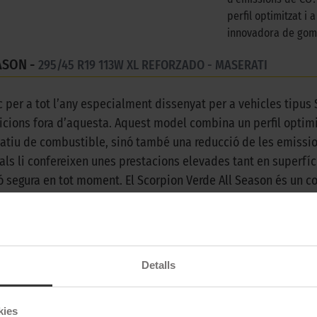
perfil optimitzat i 
innovadora de gom
ASON -
295/45 R19 113W XL REFORZADO - MASERATI
c per a tot l’any especialment dissenyat per a vehicles tipus 
icions fora d’aquesta. Aquest model combina un perfil optimi
catiu de combustible, sinó també una reducció de les emissio
erals li confereixen unes prestacions elevades tant en superfí
ó segura en tot moment. El Scorpion Verde All Season és un
 en dies assolellats, plujosos o fins i tot amb neu, aquest mod
 de conducció sense preocupacions. El Scorpion Verde All Sea
 amb un disseny que combina versatilitat i eficiència, convert
Detalls
kies