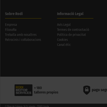
Sobre Rodi
Informació Legal
Empresa
Avís Legal
Filosofia
Termes de contractació
Treballa amb nosaltres
Política de privacitat
Patrocinis i col·laboracions
Cookies
Canal ètic
C/Pere de Cabrera, 16 5ª planta - 25001 Lleida