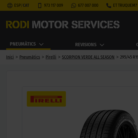
ESP
/
CAT
973 117 009
677 007 000
ET TRUQUEM?
PNEUMÀTICS
REVISIONS
>
>
>
>
Inici
Pneumàtics
Pirelli
SCORPION VERDE ALL SEASON
295/45 R1