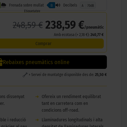
Frenada sobre mullat
Decibels
B
A
70dB
Etiquetatge
238,59 €
248,59 €
/pneumàtic
Amb ecotasa (+ 2,18 €):
240,77 €
Comprar
Rebaixes pneumàtics online
+ Servei de muntatge disponible des de:
25,50 €
ons dissenyat
➜
Ofereix un rendiment equilibrat
er.
tant en carretera com en
condicions off-road.
ble i reducció
➜
Llaminadures longitudinals i alta
 gràcies al seu
densitat de llaminadures laterals