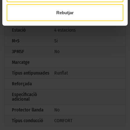
Model
SCORPION VERDE ALL SEASON
Rebutjar
Mesures
295/45 R20 110 Y
Estació
4 estacions
M+S
Si
3PMSF
No
Marcatge
Tipus antipunxades
Runflat
Reforçada
Especificació
adicional
Protector llanda
No
Tipus conducció
COMFORT