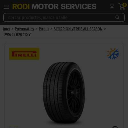
0
>
>
>
>
Inici
Pneumàtics
Pirelli
SCORPION VERDE ALL SEASON
295/45 R20 110 Y