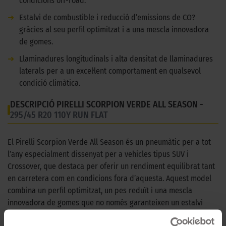
condicions off-road.
➜
Estalvi de combustible i reducció d’emissions de CO?
gràcies al seu perfil optimitzat i a una mescla innovadora
de gomes.
➜
Llaminadures longitudinals i alta densitat de llaminadures
laterals per a un excel·lent comportament en qualsevol
condició climàtica.
DESCRIPCIÓ PIRELLI SCORPION VERDE ALL SEASON -
295/45 R20 110Y RUN FLAT
El Pirelli Scorpion Verde All Season és un pneumàtic per a tot
l’any especialment dissenyat per a vehicles tipus SUV i
Crossover, que destaca per oferir un rendiment equilibrat tant
en carretera com en condicions fora d’aquesta. Aquest model
combina un perfil optimitzat, un pes reduït i una mescla
innovadora de gomes que no només garanteixen un estalvi
significatiu de combustible, sinó també una reducció de les