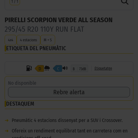
1
/
1
PIRELLI SCORPION VERDE ALL SEASON
295/45 R20 110Y RUN FLAT
4x4
4 estacions
M + S
ETIQUETA DEL PNEUMÀTIC
D
C
Etiquetatge
B
73dB
No disponible
Rebre alerta
DESTAQUEM
➜
Pneumàtic 4 estacions dissenyat per a SUV i Crossover.
➜
Ofereix un rendiment equilibrat tant en carretera com en