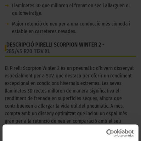
➜
Llaminetes 3D que milloren el frenat en sec i allarguen el
quilometratge.
➜
Major retenció de neu per a una conducció més còmoda i
estable en carreteres nevades.
DESCRIPCIÓ PIRELLI SCORPION WINTER 2 -
285/45 R20 112V XL
El Pirelli Scorpion Winter 2 és un pneumàtic d’hivern dissenyat
especialment per a SUV, que destaca per oferir un rendiment
excepcional en condicions hivernals extremes. Les seves
llaminetes 3D rectes milloren de manera significativa el
rendiment de frenada en superfícies seques, alhora que
contribueixen a allargar la vida útil del pneumàtic. A més,
compta amb un disseny optimitzat que inclou un espai més
gran per a la retenció de neu en comparació amb el seu
predecessor, cosa que garanteix una conducció més còmoda i
estable en carreteres nevades. El patró en "V" de la banda de