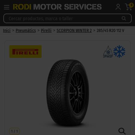
0
>
>
>
>
Inici
Pneumàtics
Pirelli
SCORPION WINTER 2
285/45 R20 112 V
1
/
1