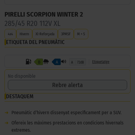
PIRELLI SCORPION WINTER 2
285/45 R20 112V XL
4x4
Hivern
Xl-Reforçada
3PMSF
M + S
ETIQUETA DEL PNEUMÀTIC
B
A
Etiquetatge
A
72dB
No disponible
Rebre alerta
DESTAQUEM
➜
Pneumàtic d’hivern dissenyat específicament per a SUV.
➜
Ofereix les màximes prestacions en condicions hivernals
extremes.