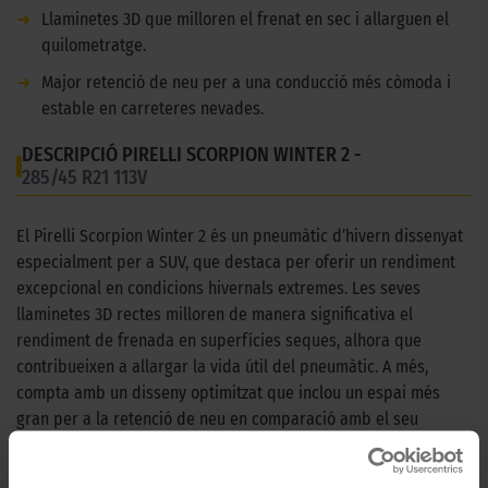
➜
Llaminetes 3D que milloren el frenat en sec i allarguen el
quilometratge.
➜
Major retenció de neu per a una conducció més còmoda i
estable en carreteres nevades.
DESCRIPCIÓ PIRELLI SCORPION WINTER 2 -
285/45 R21 113V
El Pirelli Scorpion Winter 2 és un pneumàtic d’hivern dissenyat
especialment per a SUV, que destaca per oferir un rendiment
excepcional en condicions hivernals extremes. Les seves
llaminetes 3D rectes milloren de manera significativa el
rendiment de frenada en superfícies seques, alhora que
contribueixen a allargar la vida útil del pneumàtic. A més,
compta amb un disseny optimitzat que inclou un espai més
gran per a la retenció de neu en comparació amb el seu
predecessor, cosa que garanteix una conducció més còmoda i
estable en carreteres nevades. El patró en "V" de la banda de