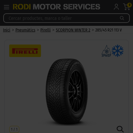
0
>
>
>
>
Inici
Pneumàtics
Pirelli
SCORPION WINTER 2
285/45 R21 113 V
1
/
1