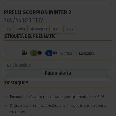
PIRELLI SCORPION WINTER 2
285/45 R21 113V
4x4
Hivern
Xl-Reforçada
3PMSF
M + S
ETIQUETA DEL PNEUMÀTIC
B
A
Etiquetatge
A
72dB
No disponible
Rebre alerta
DESTAQUEM
➜
Pneumàtic d’hivern dissenyat específicament per a SUV.
➜
Ofereix les màximes prestacions en condicions hivernals
extremes.