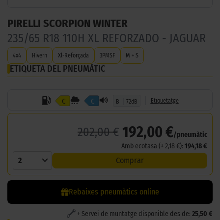
PIRELLI SCORPION WINTER
235/65 R18 110H XL REFORZADO - JAGUAR
4x4
Hivern
Xl-Reforçada
3PMSF
M + S
ETIQUETA DEL PNEUMÀTIC
C
C
Etiquetatge
B
72dB
192,00 €
202,00 €
/pneumàtic
Amb ecotasa (+ 2,18 €):
194,18 €
2
Comprar
Rebaixes pneumàtics online
+ Servei de muntatge disponible des de:
25,50 €