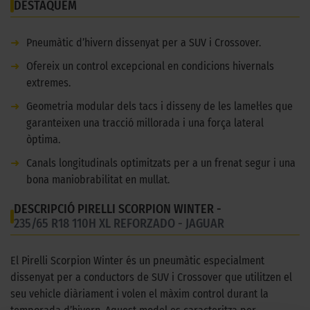
DESTAQUEM
➜
Pneumàtic d’hivern dissenyat per a SUV i Crossover.
➜
Ofereix un control excepcional en condicions hivernals
extremes.
➜
Geometria modular dels tacs i disseny de les lamel·les que
garanteixen una tracció millorada i una força lateral
òptima.
➜
Canals longitudinals optimitzats per a un frenat segur i una
bona maniobrabilitat en mullat.
DESCRIPCIÓ PIRELLI SCORPION WINTER -
235/65 R18 110H XL REFORZADO - JAGUAR
El Pirelli Scorpion Winter és un pneumàtic especialment
dissenyat per a conductors de SUV i Crossover que utilitzen el
seu vehicle diàriament i volen el màxim control durant la