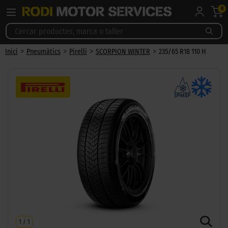
0
>
>
>
>
Inici
Pneumàtics
Pirelli
SCORPION WINTER
235/65 R18 110 H
1
/
1