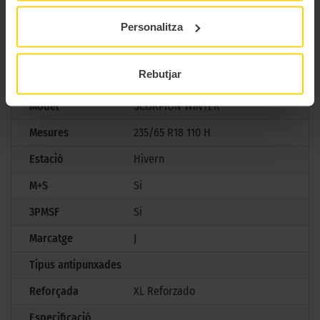
control sense renunciar al confort.
Personalitza
CARACTERÍSTIQUES TÈCNIQUES
Rebutjar
Marca
Pirelli
Model
SCORPION WINTER
Mesures
235/65 R18 110 H
Estació
Hivern
M+S
Si
3PMSF
Si
Marcatge
J
Tipus antipunxades
Reforçada
XL Reforzado
Especificació