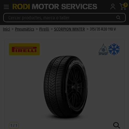
0
>
>
>
>
Inici
Pneumàtics
Pirelli
SCORPION WINTER
315/35 R20 110 V
1
/
1