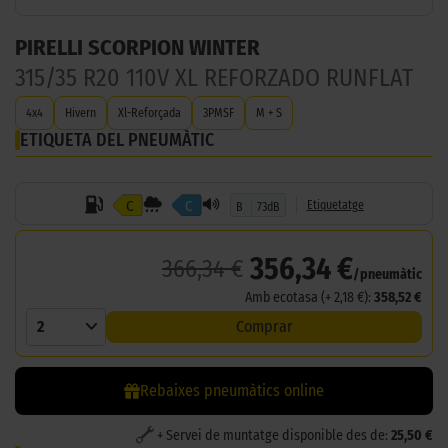
PIRELLI SCORPION WINTER
315/35 R20 110V XL REFORZADO RUNFLAT
4x4
Hivern
Xl-Reforçada
3PMSF
M + S
ETIQUETA DEL PNEUMÀTIC
C
C
Etiquetatge
B
73dB
356,34 €
366,34 €
/pneumàtic
Amb ecotasa (+ 2,18 €):
358,52 €
2
Comprar
Rebaixes pneumàtics online
+ Servei de muntatge disponible des de:
25,50 €