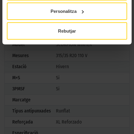
control sense renunciar al confort.
Personalitza
CARACTERÍSTIQUES TÈCNIQUES
Rebutjar
Marca
Pirelli
Model
SCORPION WINTER
Mesures
315/35 R20 110 V
Estació
Hivern
M+S
Si
3PMSF
Si
Marcatge
Tipus antipunxades
Runflat
Reforçada
XL Reforzado
Especificació