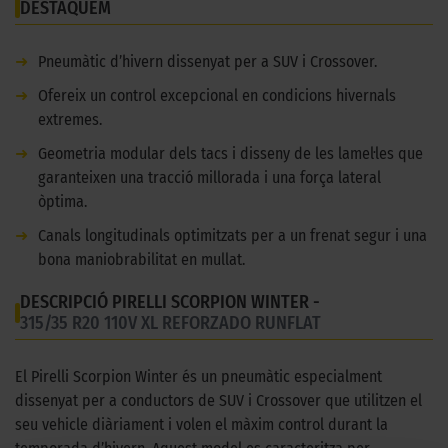
DESTAQUEM
➜
Pneumàtic d’hivern dissenyat per a SUV i Crossover.
➜
Ofereix un control excepcional en condicions hivernals
extremes.
➜
Geometria modular dels tacs i disseny de les lamel·les que
garanteixen una tracció millorada i una força lateral
òptima.
➜
Canals longitudinals optimitzats per a un frenat segur i una
bona maniobrabilitat en mullat.
DESCRIPCIÓ PIRELLI SCORPION WINTER -
315/35 R20 110V XL REFORZADO RUNFLAT
El Pirelli Scorpion Winter és un pneumàtic especialment
dissenyat per a conductors de SUV i Crossover que utilitzen el
seu vehicle diàriament i volen el màxim control durant la