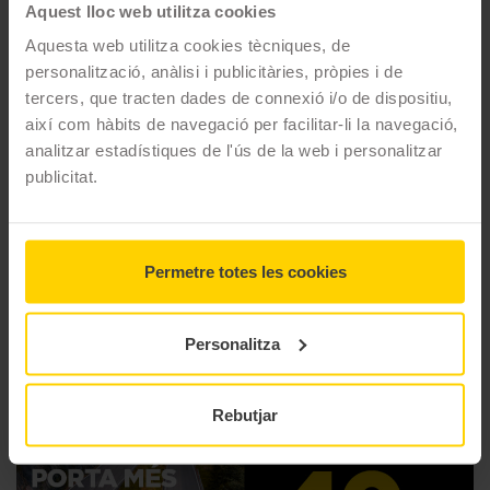
Aquest lloc web utilitza cookies
tous amb facilitat, experimenta un control incomparable en
superfícies semitous i planta la confiança en cada acceleració i
Aquesta web utilitza cookies tècniques, de
frenada. Prepara't per a una resistència inquebrantable i un
personalització, anàlisi i publicitàries, pròpies i de
rendiment constant al llarg de tota la teva travessia tot terreny
tercers, que tracten dades de connexió i/o de dispositiu,
amb el poderós SCORPION XC MID SOFT!
així com hàbits de navegació per facilitar-li la navegació,
analitzar estadístiques de l'ús de la web i personalitzar
CARACTERÍSTIQUES TÈCNIQUES
publicitat.
Marca
Pirelli
Permetre totes les cookies
Model
Scorpion Xc Mid Soft
Gama
Off Road Ocio
Personalitza
Tipus
Mixto Blando
Rebutjar