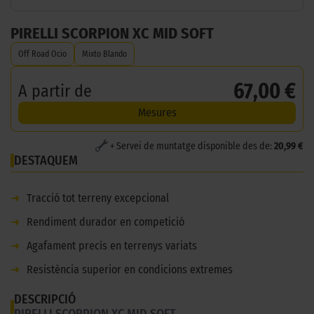
PIRELLI SCORPION XC MID SOFT
Off Road Ocio
Mixto Blando
67,00 €
A partir de
Mesures
+ Servei de muntatge disponible des de:
20,99 €
DESTAQUEM
➜
Tracció tot terreny excepcional
➜
Rendiment durador en competició
➜
Agafament precís en terrenys variats
➜
Resistència superior en condicions extremes
DESCRIPCIÓ
PIRELLI SCORPION XC MID SOFT