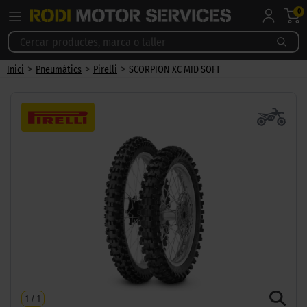
0
>
>
>
Inici
Pneumàtics
Pirelli
SCORPION XC MID SOFT
1
/
1