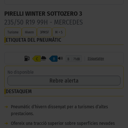
PIRELLI WINTER SOTTOZERO 3
235/50 R19 99H - MERCEDES
Turisme
Hivern
3PMSF
M + S
ETIQUETA DEL PNEUMÀTIC
C
B
Etiquetatge
B
71dB
No disponible
Rebre alerta
DESTAQUEM
➜
Pneumàtic d’hivern dissenyat per a turismes d’altes
prestacions.
➜
Ofereix una tracció superior sobre superfícies nevades