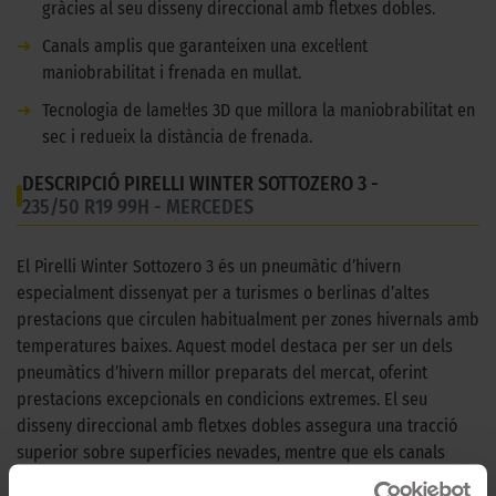
gràcies al seu disseny direccional amb fletxes dobles.
➜
Canals amplis que garanteixen una excel·lent
maniobrabilitat i frenada en mullat.
➜
Tecnologia de lamel·les 3D que millora la maniobrabilitat en
sec i redueix la distància de frenada.
DESCRIPCIÓ PIRELLI WINTER SOTTOZERO 3 -
235/50 R19 99H - MERCEDES
El Pirelli Winter Sottozero 3 és un pneumàtic d’hivern
especialment dissenyat per a turismes o berlinas d’altes
prestacions que circulen habitualment per zones hivernals amb
temperatures baixes. Aquest model destaca per ser un dels
pneumàtics d’hivern millor preparats del mercat, oferint
prestacions excepcionals en condicions extremes. El seu
disseny direccional amb fletxes dobles assegura una tracció
superior sobre superfícies nevades, mentre que els canals
amplis proporcionen una excel·lent maniobrabilitat i frenada