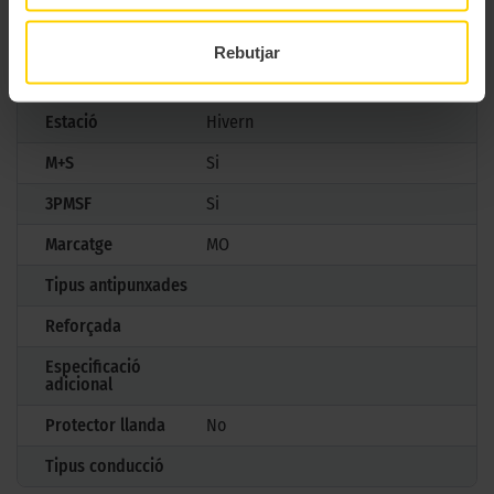
Model
WINTER SOTTOZERO 3
Rebutjar
Mesures
235/50 R19 99 H
Estació
Hivern
M+S
Si
3PMSF
Si
Marcatge
MO
Tipus antipunxades
Reforçada
Especificació
adicional
Protector llanda
No
Tipus conducció