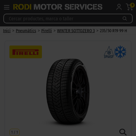
0
>
>
>
>
Inici
Pneumàtics
Pirelli
WINTER SOTTOZERO 3
235/50 R19 99 H
1
/
1