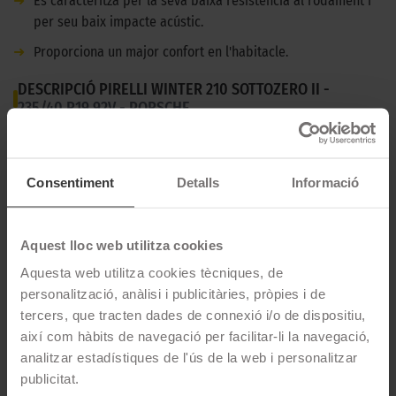
➜
Es caracteritza per la seva baixa resistència al rodament i
per seu baix impacte acústic.
➜
Proporciona un major confort en l'habitacle.
DESCRIPCIÓ PIRELLI WINTER 210 SOTTOZERO II -
235/40 R19 92V - PORSCHE
Pneumàtic d'hivern molt innovador, per esportius i berlines de
potència mitjana o alta.
Consentiment
Detalls
Informació
CARACTERÍSTIQUES TÈCNIQUES
Aquest lloc web utilitza cookies
Marca
Pirelli
Aquesta web utilitza cookies tècniques, de
personalització, anàlisi i publicitàries, pròpies i de
Model
WINTER 210 SOTTOZERO II
tercers, que tracten dades de connexió i/o de dispositiu,
Mesures
235/40 R19 92 V
així com hàbits de navegació per facilitar-li la navegació,
analitzar estadístiques de l'ús de la web i personalitzar
Estació
Hivern
publicitat.