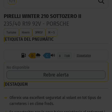
1
/
1
PIRELLI WINTER 210 SOTTOZERO II
235/40 R19 92V - PORSCHE
Turisme
Hivern
3PMSF
M + S
ETIQUETA DEL PNEUMÀTIC
D
C
Etiquetatge
B
72dB
No disponible
Rebre alerta
DESTAQUEM
➜
Ofereix una excel·lent seguretat al volant en tot tipus de
carreteres i en clime freds.