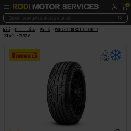
0
>
>
>
>
Inici
Pneumàtics
Pirelli
WINTER 210 SOTTOZERO II
235/40 R19 92 V