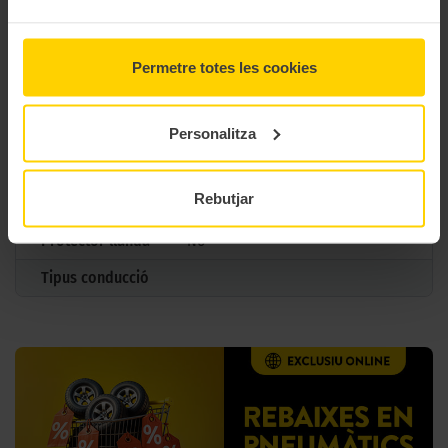
M+S
Si
3PMSF
Si
Permetre totes les cookies
Marcatge
N0
Tipus antipunxades
Personalitza
Reforçada
Especificació
Rebutjar
adicional
Protector llanda
No
Tipus conducció