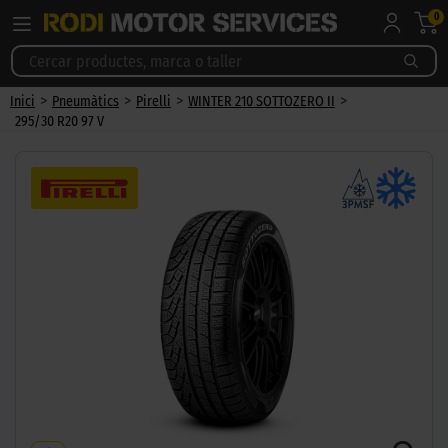
0
>
>
>
>
Inici
Pneumàtics
Pirelli
WINTER 210 SOTTOZERO II
295/30 R20 97 V