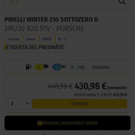
1
/
1
PIRELLI WINTER 210 SOTTOZERO II
295/30 R20 97V - PORSCHE
Turisme
Hivern
3PMSF
M + S
ETIQUETA DEL PNEUMÀTIC
C
C
Etiquetatge
B
73dB
430,98 €
440,98 €
/pneumàtic
Amb ecotasa (+ 2,18 €):
433,16 €
2
Comprar
Rebaixes pneumàtics online