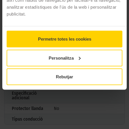
així com hàbits de navegació per facilitar-li la navegació,
analitzar estadístiques de l'ús de la web i personalitzar
Model
WINTER 210 SOTTOZERO II
publicitat.
Mesures
295/30 R20 97 V
Estació
Hivern
Permetre totes les cookies
M+S
Si
3PMSF
Si
Personalitza
Marcatge
N0
Tipus antipunxades
Rebutjar
Reforçada
Especificació
adicional
Protector llanda
No
Tipus conducció