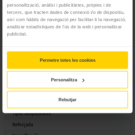
econòmic alhora que fiable i de qualitat.
personalització, anàlisi i publicitàries, pròpies i de
tercers, que tracten dades de connexió i/o de dispositiu,
CARACTERÍSTIQUES TÈCNIQUES
així com hàbits de navegació per facilitar-li la navegació,
analitzar estadístiques de l'ús de la web i personalitzar
publicitat.
Marca
ROADX
Model
RXMOTION H12
Mesures
195/60 R15 88 H
Permetre totes les cookies
Estació
Estiu
Personalitza
M+S
No
3PMSF
No
Rebutjar
Marcatge
Tipus antipunxades
Reforçada