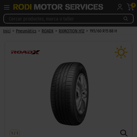
0
>
>
>
>
Inici
Pneumàtics
ROADX
RXMOTION H12
195/60 R15 88 H
1
/
1