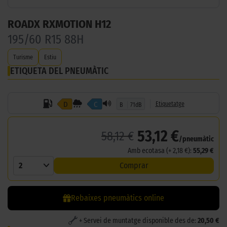
ROADX RXMOTION H12
195/60 R15 88H
Turisme
Estiu
ETIQUETA DEL PNEUMÀTIC
D
C
Etiquetatge
B
71dB
53,12 €
58,12 €
/pneumàtic
Amb ecotasa (+ 2,18 €):
55,29 €
2
Comprar
Rebaixes pneumàtics online
+ Servei de muntatge disponible des de:
20,50 €