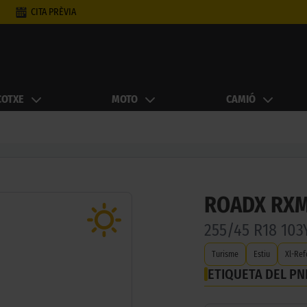
CITA PRÈVIA
COTXE
MOTO
CAMIÓ
ROADX RXM
255/45 R18 103
Turisme
Estiu
Xl-Ref
ETIQUETA DEL P