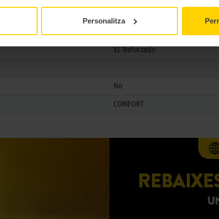
Personalitza
Perm
XL Reforzado
No
COMFORT