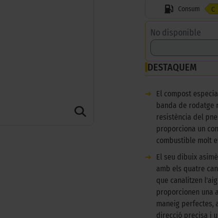
Consum
C
No disponible
DESTAQUEM
➜
El compost especial
banda de rodatge r
resistència del pne
proporciona un co
combustible molt ef
➜
El seu dibuix asimè
amb els quatre can
que canalitzen l'aig
proporcionen una a
maneig perfectes,
direcció precisa i 