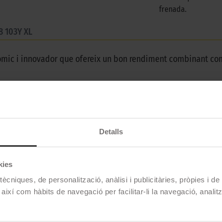
frenada.
8 103Y XL
mic i innovador que ofereix un bon rendiment combinant co
ROADX
Detalls
RXMOTION U11
255/45 R18 103 Y
kies
ècniques, de personalització, anàlisi i publicitàries, pròpies i d
Estiu
 així com hàbits de navegació per facilitar-li la navegació, analit
No
No