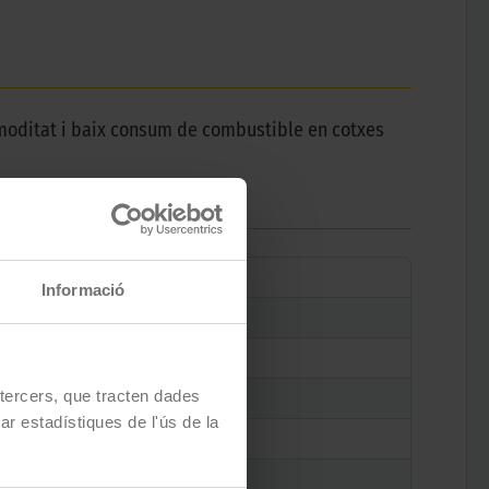
moditat i baix consum de combustible en cotxes
Informació
e tercers, que tracten dades
zar estadístiques de l'ús de la