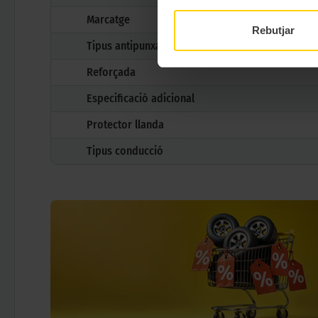
Marcatge
Rebutjar
Tipus antipunxades
Reforçada
Especificació adicional
Protector llanda
Tipus conducció