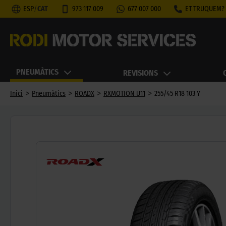
ESP
/
CAT
973 117 009
677 007 000
ET TRUQUEM?
PNEUMÀTICS
REVISIONS
>
>
>
>
Inici
Pneumàtics
ROADX
RXMOTION U11
255/45 R18 103 Y