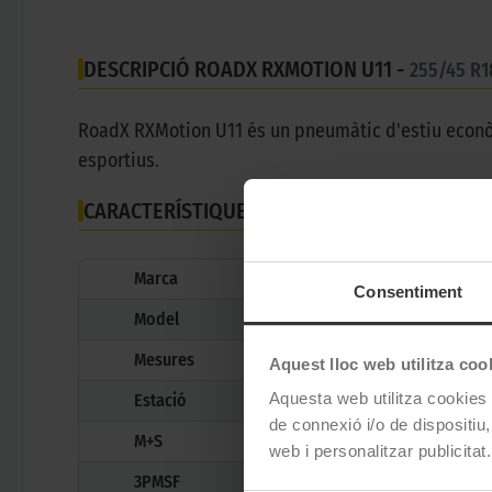
DESCRIPCIÓ ROADX RXMOTION U11 -
255/45 R1
RoadX RXMotion U11 és un pneumàtic d'estiu econò
esportius.
CARACTERÍSTIQUES TÈCNIQUES
Marca
Consentiment
Model
Mesures
Aquest lloc web utilitza coo
Aquesta web utilitza cookies t
Estació
de connexió i/o de dispositiu,
M+S
web i personalitzar publicitat.
3PMSF