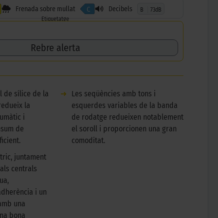
Frenada sobre mullat
Decibels
C
B
73dB
Etiquetatge
Rebre alerta
 de sílice de la
➜
Les seqüències amb tons i
edueix la
esquerdes variables de la banda
umàtic i
de rodatge redueixen notablement
nsum de
el soroll i proporcionen una gran
icient.
comoditat.
tric, juntament
als centrals
ua,
dherència i un
 amb una
una bona