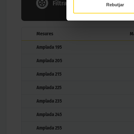
Filtrar per mesura
Rebutjar
Totes
Mesures
M
Amplada
195
Amplada
205
Amplada
215
Amplada
225
Amplada
235
Amplada
245
Amplada
255