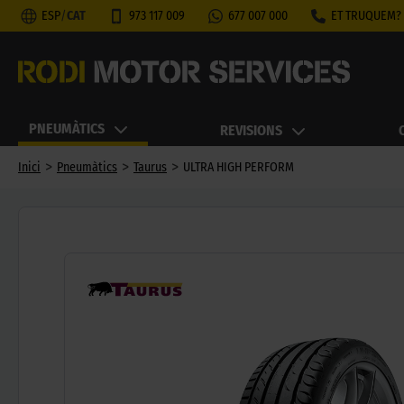
ESP
/
CAT
973 117 009
677 007 000
ET TRUQUEM?
PNEUMÀTICS
REVISIONS
>
>
>
Inici
Pneumàtics
Taurus
ULTRA HIGH PERFORM