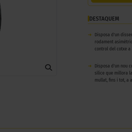
DESTAQUEM
➜
Disposa d'un disse
rodament asimètric 
control del cotxe a 
➜
Disposa d'un nou 
sílice que millora l
mullat, fins i tot, a 