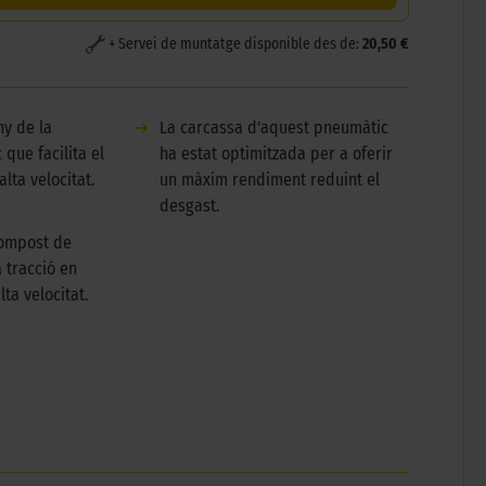
+ Servei de muntatge disponible des de:
20,50 €
ny de la
➜
La carcassa d'aquest pneumàtic
que facilita el
ha estat optimitzada per a oferir
alta velocitat.
un màxim rendiment reduint el
desgast.
compost de
a tracció en
alta velocitat.