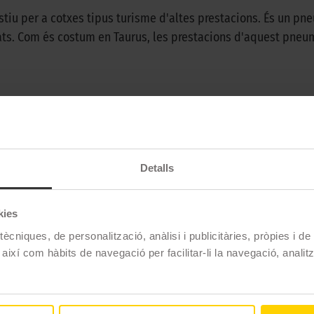
iu per a cotxes tipus turisme d'altes prestacions. És un pne
ats. Com és costum en Taurus, les prestacions d'aquest pneumà
Taurus
ULTRA HIGH PERFORM
Detalls
Estiu
kies
ècniques, de personalització, anàlisi i publicitàries, pròpies i d
 PERFORM
 així com hàbits de navegació per facilitar-li la navegació, analit
Serie
Llanda
Índe