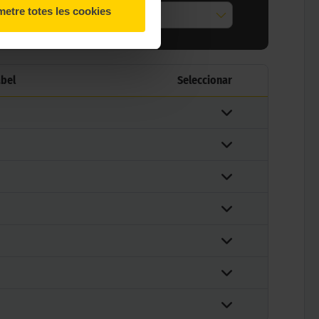
etre totes les cookies
tes
Totes
abel
Seleccionar