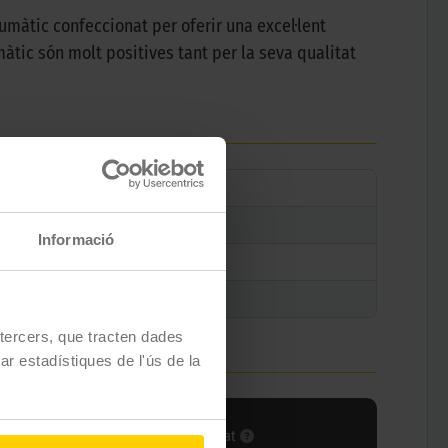
umàtic confeccionat per oferir una excel·lent
tic són molt positives tant per la seva qualitat
Informació
e tercers, que tracten dades
zar estadístiques de l'ús de la
x càrrega
Índex velocitat