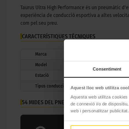
Taurus Ultra High Performance és un pneumàtic d'est
experiència de conducció esportiva a altes velocit
com pel seu preu.
CARACTERÍSTIQUES TÈCNIQUES
Marca
Model
Consentiment
Estació
Tipus conducció
Aquest lloc web utilitza coo
Aquesta web utilitza cookies t
54 MIDES DEL PNEUMÀTIC
TAURUS ULTRA HIGH
de connexió i/o de dispositiu,
web i personalitzar publicitat.
Amplada