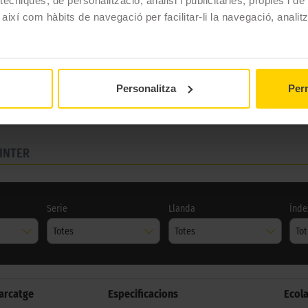
ècniques, de personalització, anàlisi i publicitàries, pròpies i d
 així com hàbits de navegació per facilitar-li la navegació, analit
Tigar
CARGO SPEED WINTER
Hivern
Personalitza
Perm
INTER
Serie
Llanda
Índe
Totes
Totes
To
arcatge
Especificacions
Ecol