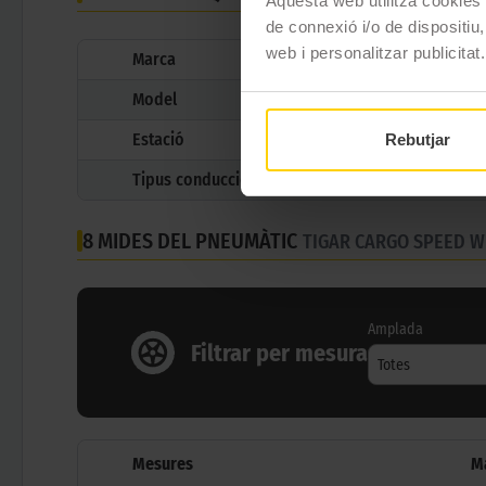
Aquesta web utilitza cookies t
de connexió i/o de dispositiu,
web i personalitzar publicitat.
Marca
Model
Estació
Rebutjar
Tipus conducció
8 MIDES DEL PNEUMÀTIC
TIGAR CARGO SPEED W
Amplada
Filtrar per mesura
Totes
Mesures
M