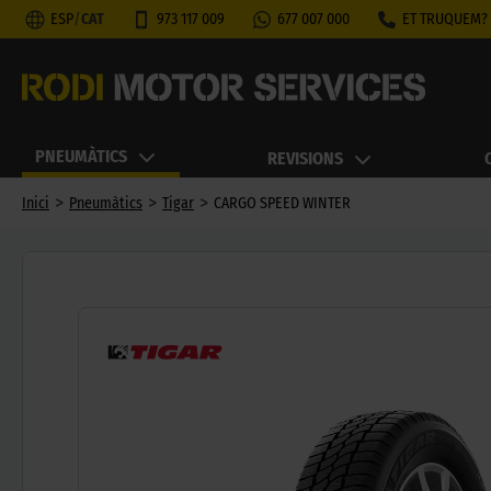
ESP
/
CAT
973 117 009
677 007 000
ET TRUQUEM?
PNEUMÀTICS
REVISIONS
>
>
>
Inici
Pneumàtics
Tigar
CARGO SPEED WINTER