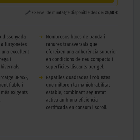
+ Servei de muntatge disponible des de:
25,50 €
a dissenyada
➜
Nombrosos blocs de banda i
 a furgonetes
ranures transversals que
 una excel·lent
ofereixen una adherència superior
rega i
en condicions de neu compacta i
 hivernals.
superfícies lliscants per gel.
rcatge 3PMSF,
➜
Espatlles quadrades i robustes
ent fiable i
que milloren la maniobrabilitat
s més exigents
estable, combinant seguretat
.
activa amb una eficiència
certificada en consum i soroll.