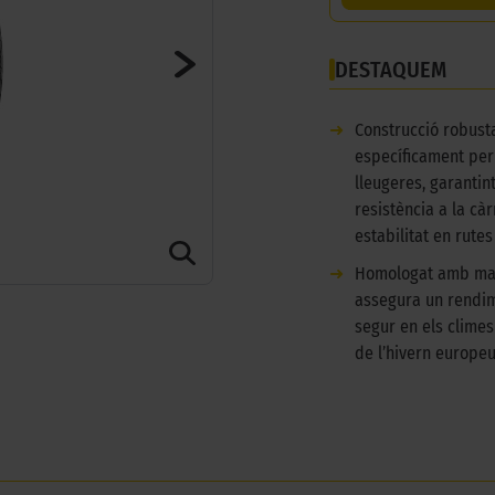
DESTAQUEM
➜
Construcció robust
específicament per
lleugeres, garantint
resistència a la càr
estabilitat en rutes
➜
Homologat amb ma
assegura un rendim
segur en els clime
de l’hivern europeu