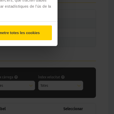
e tercers, que tracten dades
zar estadístiques de l'ús de la
etre totes les cookies
x càrrega
Índex velocitat
tes
Totes
abel
Seleccionar