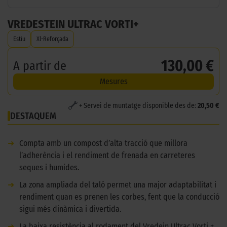
VREDESTEIN ULTRAC VORTI+
Estiu
Xl-Reforçada
130,00 €
A partir de
Mesures
+ Servei de muntatge disponible des de:
20,50 €
DESTAQUEM
➜
Compta amb un compost d’alta tracció que millora
l’adherència i el rendiment de frenada en carreteres
seques i humides.
➜
La zona ampliada del taló permet una major adaptabilitat i
rendiment quan es prenen les corbes, fent que la conducció
sigui més dinàmica i divertida.
➜
La baixa resistència al rodament del Vredein Ultrac Vorti +