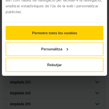
així com hàbits de navegació per facilitar-li la navegació,
Tipus conducció
analitzar estadístiques de l'ús de la web i personalitzar
publicitat.
65 MIDES DEL PNEUMÀTIC
VREDESTEIN ULTRAC VORTI+
Permetre totes les cookies
Filtrar per mesura
Personalitza
Mesures
Rebutjar
Amplada
225
Amplada
235
Amplada
245
Amplada
255