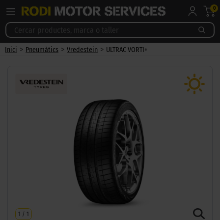
0
>
>
>
Inici
Pneumàtics
Vredestein
ULTRAC VORTI+
1
/
1