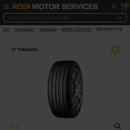
0
>
>
>
>
Inici
Pneumàtics
Yokohama
ADVAN FLEVA V701
205/50 R17 93 W
1
/
1