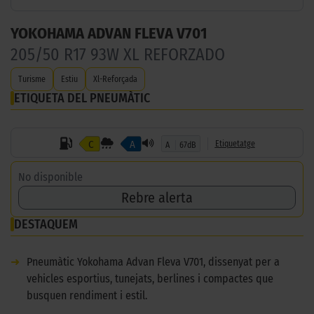
YOKOHAMA ADVAN FLEVA V701
205/50 R17 93W XL REFORZADO
Turisme
Estiu
Xl-Reforçada
ETIQUETA DEL PNEUMÀTIC
C
A
Etiquetatge
A
67dB
No disponible
Rebre alerta
DESTAQUEM
➜
Pneumàtic Yokohama Advan Fleva V701, dissenyat per a
vehicles esportius, tunejats, berlines i compactes que
busquen rendiment i estil.