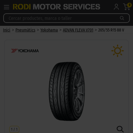
0
>
>
>
>
Inici
Pneumàtics
Yokohama
ADVAN FLEVA V701
205/55 R15 88 V
1
/
1