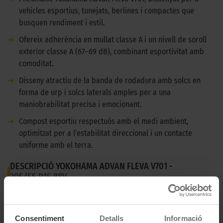
vehicles esportius, tunejats, berlines i compactes que
busquen rendiment i estil.
➜
Ofereix adherència en mullat classe A i un nivell de soroll
exterior classe A (67–69 dB), combinant esportivitat amb
comoditat.
➜
Disseny atractiu de la banda de rodadura amb solcs en
forma de urp i solcs laterals amples per a una
maniobrabilitat precisa i emocionant.
➜
Compost esportiu respectuós amb el medi ambient,
optimitzat per a l’estabilitat direccional i un contacte
uniforme amb el terra.
DESCRIPCIÓ YOKOHAMA ADVAN FLEVA V701 -
205/55 R15 88V
El pneumàtic Yokohama Advan Fleva V701 està dissenyat per oferir el
plaer del control als conductors de vehicles esportius, tunejats, berlines
Consentiment
Detalls
Informació