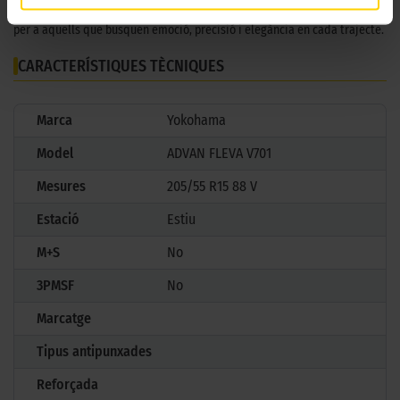
afinat en cada detall, el Yokohama Advan Fleva V701 és la tria perfecta
per a aquells que busquen emoció, precisió i elegància en cada trajecte.
CARACTERÍSTIQUES TÈCNIQUES
Marca
Yokohama
Model
ADVAN FLEVA V701
Mesures
205/55 R15 88 V
Estació
Estiu
M+S
No
3PMSF
No
Marcatge
Tipus antipunxades
Reforçada