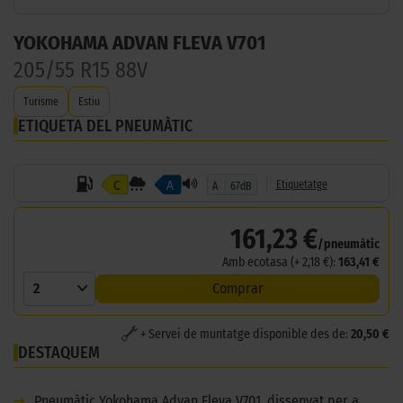
YOKOHAMA ADVAN FLEVA V701
205/55 R15 88V
Turisme
Estiu
ETIQUETA DEL PNEUMÀTIC
C
A
Etiquetatge
A
67dB
161,23 €
/pneumàtic
Amb ecotasa (+ 2,18 €):
163,41 €
2
Comprar
+ Servei de muntatge disponible des de:
20,50 €
DESTAQUEM
➜
Pneumàtic Yokohama Advan Fleva V701, dissenyat per a