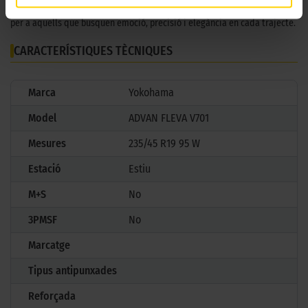
afinat en cada detall, el Yokohama Advan Fleva V701 és la tria perfecta
per a aquells que busquen emoció, precisió i elegància en cada trajecte.
CARACTERÍSTIQUES TÈCNIQUES
Marca
Yokohama
Model
ADVAN FLEVA V701
Mesures
235/45 R19 95 W
Estació
Estiu
M+S
No
3PMSF
No
Marcatge
Tipus antipunxades
Reforçada