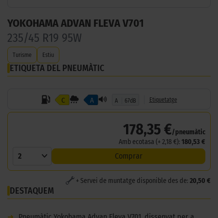
YOKOHAMA ADVAN FLEVA V701
235/45 R19 95W
Turisme
Estiu
ETIQUETA DEL PNEUMÀTIC
C
A
Etiquetatge
A
67dB
178,35 €
/pneumàtic
Amb ecotasa (+ 2,18 €):
180,53 €
2
Comprar
+ Servei de muntatge disponible des de:
20,50 €
DESTAQUEM
➜
Pneumàtic Yokohama Advan Fleva V701, dissenyat per a