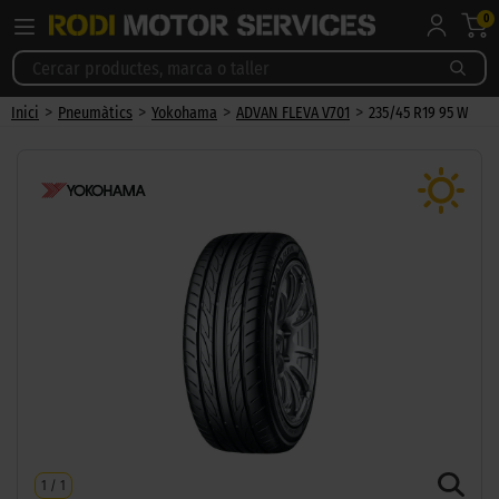
0
>
>
>
>
Inici
Pneumàtics
Yokohama
ADVAN FLEVA V701
235/45 R19 95 W
1
/
1