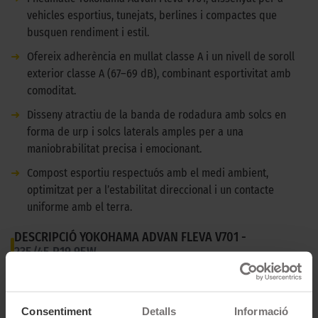
vehicles esportius, tunejats, berlines i compactes que
busquen rendiment i estil.
➜
Ofereix adherència en mullat classe A i un nivell de soroll
exterior classe A (67–69 dB), combinant esportivitat amb
comoditat.
➜
Disseny atractiu de la banda de rodadura amb solcs en
forma de urp i solcs laterals amples per a una
maniobrabilitat precisa i emocionant.
➜
Compost esportiu respectuós amb el medi ambient,
optimitzat per a l’estabilitat direccional i un contacte
uniforme amb el terra.
DESCRIPCIÓ YOKOHAMA ADVAN FLEVA V701 -
235/45 R19 95W
El pneumàtic Yokohama Advan Fleva V701 està dissenyat per oferir el
plaer del control als conductors de vehicles esportius, tunejats, berlines
Consentiment
Detalls
Informació