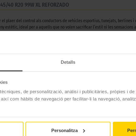
245/40 R20 99W XL REFORZADO
el plaer del control als conductors de vehicles esportius, tunejats, berlines 
 estètic, ideal per a aquells que no volen sacrificar l’estil ni les sensacions a
altes del mercat, cosa que garanteix seguretat i confiança fins i tot en condic
 dB), gràcies a una optimització acústica que redueix les vibracions sense com
p i solcs laterals amples, que milloren l’evacuació de l’aigua i augmenten la 
Detalls
nt assegura un equilibri entre adherència, durabilitat i sostenibilitat.
 de contacte uniforme amb el terra, cosa que millora l’estabilitat direccional
kies
afinat en cada detall, el Yokohama Advan Fleva V701 és la tria perfecta per a 
ècniques, de personalització, anàlisi i publicitàries, pròpies i d
 així com hàbits de navegació per facilitar-li la navegació, analit
Yokohama
ADVAN FLEVA V701
Personalitza
Perm