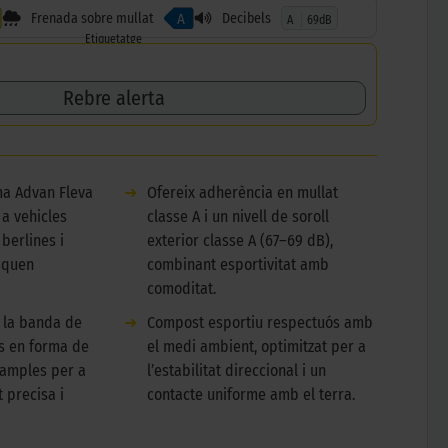
Frenada sobre mullat
Decibels
A
A
69dB
Etiquetatge
Rebre alerta
a Advan Fleva
➜
Ofereix adherència en mullat
 a vehicles
classe A i un nivell de soroll
 berlines i
exterior classe A (67–69 dB),
squen
combinant esportivitat amb
comoditat.
e la banda de
➜
Compost esportiu respectuós amb
s en forma de
el medi ambient, optimitzat per a
s amples per a
l’estabilitat direccional i un
 precisa i
contacte uniforme amb el terra.