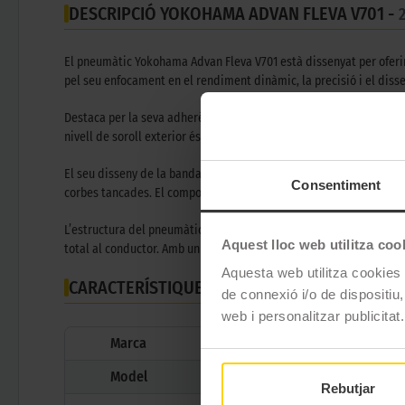
DESCRIPCIÓ YOKOHAMA ADVAN FLEVA V701 -
El pneumàtic Yokohama Advan Fleva V701 està dissenyat per oferir 
pel seu enfocament en el rendiment dinàmic, la precisió i el disseny
Destaca per la seva adherència en mullat classe A, una de les més 
nivell de soroll exterior és sorprenentment baix (classe A, 67–69
El seu disseny de la banda de rodadura inclou solcs amb forma d’ur
Consentiment
corbes tancades. El compost esportiu respectuós amb el medi ambie
L’estructura del pneumàtic està optimitzada per oferir una pressió
Aquest lloc web utilitza coo
total al conductor. Amb un disseny visual cridaner i un rendiment 
Aquesta web utilitza cookies t
CARACTERÍSTIQUES TÈCNIQUES
de connexió i/o de dispositiu,
web i personalitzar publicitat.
Marca
Model
Rebutjar