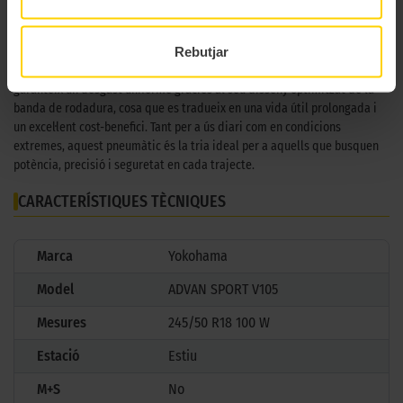
diferents mides, redueix significativament la generació de soroll, oferint
una conducció silenciosa i còmoda sense sacrificar el rendiment.
Rebutjar
Amb una durabilitat excepcional, el Yokohama Advan Sport V105
garanteix un desgast uniforme gràcies al seu disseny optimitzat de la
banda de rodadura, cosa que es tradueix en una vida útil prolongada i
un excel·lent cost-benefici. Tant per a ús diari com en condicions
extremes, aquest pneumàtic és la tria ideal per a aquells que busquen
potència, precisió i seguretat en cada trajecte.
CARACTERÍSTIQUES TÈCNIQUES
Marca
Yokohama
Model
ADVAN SPORT V105
Mesures
245/50 R18 100 W
Estació
Estiu
M+S
No