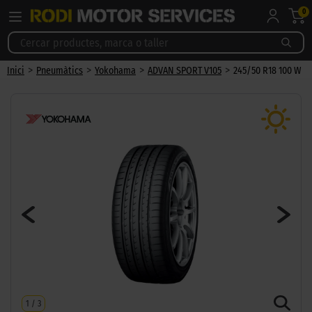
0
>
>
>
>
Inici
Pneumàtics
Yokohama
ADVAN SPORT V105
245/50 R18 100 W
1
/
3