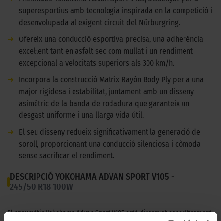
superesportius amb tecnologia inspirada en la competició i
desenvolupada al exigent circuit del Nürburgring.
➜
Ofereix una conducció esportiva precisa, una adherència
excel·lent tant en asfalt sec com mullat i un rendiment
excepcional a velocitats superiors als 300 km/h.
➜
Incorpora la construcció Matrix Rayón Body Ply per a una
major rigidesa i estabilitat, juntament amb un disseny
asimètric de la banda de rodadura que garanteix un
desgast uniforme i una llarga vida útil.
➜
El seu disseny redueix significativament la generació de
soroll, proporcionant una conducció silenciosa i còmoda
sense sacrificar el rendiment.
DESCRIPCIÓ YOKOHAMA ADVAN SPORT V105 -
245/50 R18 100W
El pneumàtic Yokohama Advan Sport V105 està dissenyat específicament