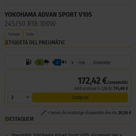
YOKOHAMA ADVAN SPORT V105
245/50 R18 100W
Turisme
Estiu
ETIQUETA DEL PNEUMÀTIC
B
A
Etiquetatge
B
71dB
172,42 €
/pneumàtic
Amb ecotasa (+ 2,18 €):
174,60 €
2
Comprar
+ Servei de muntatge disponible des de:
20,50 €
DESTAQUEM
➜
Pneumàtic Yokohama Advan Sport V105, dissenyat per a