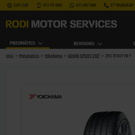
ESP
/
CAT
973 117 009
677 007 000
ET TRUQUEM?
PNEUMÀTICS
REVISIONS
>
>
>
>
Inici
Pneumàtics
Yokohama
ADVAN SPORT V107
255/35 R21 98 Y