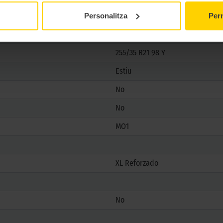
Yokohama
Personalitza
Perm
ADVAN SPORT V107
255/35 R21 98 Y
Estiu
No
No
MO1
XL Reforzado
No