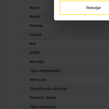
Marca
Rebutjar
Model
Mesures
Estació
M+S
3PMSF
Marcatge
Tipus antipunxades
Reforçada
Especificació adicional
Protector llanda
Tipus conducció