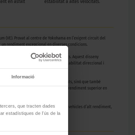
ent en asfalt
estabilitat a altes velocitats.
 (VE). Provat al centre de Yokohama en l’exigent circuit del
 un rendiment excepcional en diverses condicions.
ional a l’hidroplaneig a altes velocitats. Aquest disseny
y de ranures rectes 3+1 optimitza l’estabilitat direccional i
Informació
més millora l’estabilitat a altes velocitats, sinó que també
ionant una adherència potent en sec i un rendiment superior en
e tercers, que tracten dades
ons extremes. Tant per a ús diari com en vehicles d’alt rendiment,
zar estadístiques de l'ús de la
.