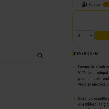
Consum
D
2
DESTAQUEM
➜
Pneumàtic Yokoham
V107, desenvolupat
premium d’alt rend
vehicles elèctrics 
➜
Disseny d’espatlla 
que millora la rigi