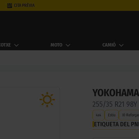
CITA PRÈVIA
COTXE
MOTO
CAMIÓ
YOKOHAMA 
255/35 R21 98
4x4
Estiu
Xl-Reforça
ETIQUETA DEL P