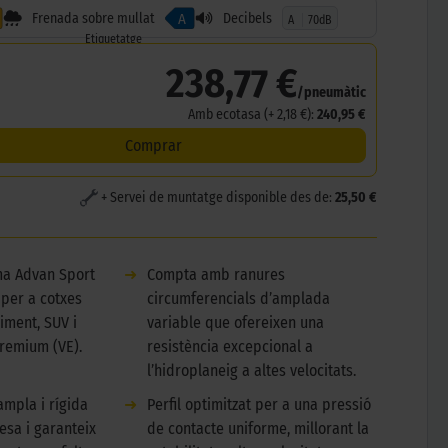
Frenada sobre mullat
Decibels
A
A
70dB
Etiquetatge
238,77 €
/pneumàtic
Amb ecotasa (+ 2,18 €):
240,95 €
Comprar
+ Servei de muntatge disponible des de:
25,50 €
a Advan Sport
➜
Compta amb ranures
 per a cotxes
circumferencials d’amplada
iment, SUV i
variable que ofereixen una
premium (VE).
resistència excepcional a
l’hidroplaneig a altes velocitats.
ampla i rígida
➜
Perfil optimitzat per a una pressió
desa i garanteix
de contacte uniforme, millorant la