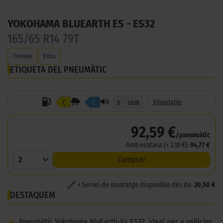
YOKOHAMA BLUEARTH ES - ES32
165/65 R14 79T
Turisme
Estiu
ETIQUETA DEL PNEUMÀTIC
C
C
Etiquetatge
B
68dB
92,59 €
/pneumàtic
Amb ecotasa (+ 2,18 €):
94,77 €
2
Comprar
+ Servei de muntatge disponible des de:
20,50 €
DESTAQUEM
➜
Pneumàtic Yokohama BluEarth-Es ES32, ideal per a vehicles