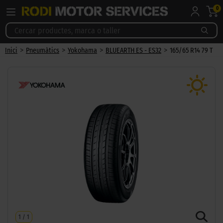
0
>
>
>
>
Inici
Pneumàtics
Yokohama
BLUEARTH ES - ES32
165/65 R14 79 T
1
/
1