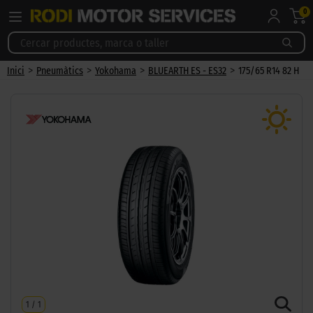
0
>
>
>
>
Inici
Pneumàtics
Yokohama
BLUEARTH ES - ES32
175/65 R14 82 H
1
/
1