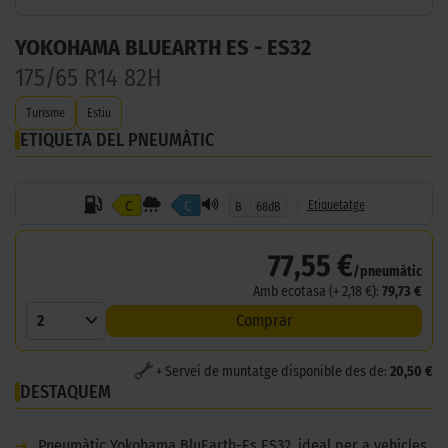
YOKOHAMA BLUEARTH ES - ES32
175/65 R14 82H
Turisme
Estiu
ETIQUETA DEL PNEUMÀTIC
C
C
Etiquetatge
B
68dB
77,55 €
/pneumàtic
Amb ecotasa (+ 2,18 €):
79,73 €
2
Comprar
+ Servei de muntatge disponible des de:
20,50 €
DESTAQUEM
➜
Pneumàtic Yokohama BluEarth-Es ES32, ideal per a vehicles