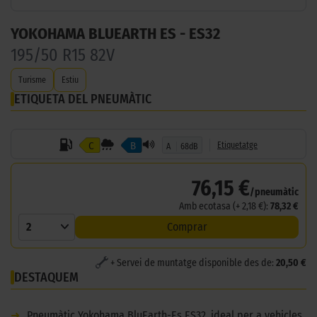
YOKOHAMA BLUEARTH ES - ES32
195/50 R15 82V
Turisme
Estiu
ETIQUETA DEL PNEUMÀTIC
C
B
Etiquetatge
A
68dB
76,15 €
/pneumàtic
Amb ecotasa (+ 2,18 €):
78,32 €
2
Comprar
+ Servei de muntatge disponible des de:
20,50 €
DESTAQUEM
➜
Pneumàtic Yokohama BluEarth-Es ES32, ideal per a vehicles