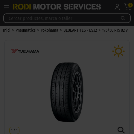
0
>
>
>
>
Inici
Pneumàtics
Yokohama
BLUEARTH ES - ES32
195/50 R15 82 V
1
/
1